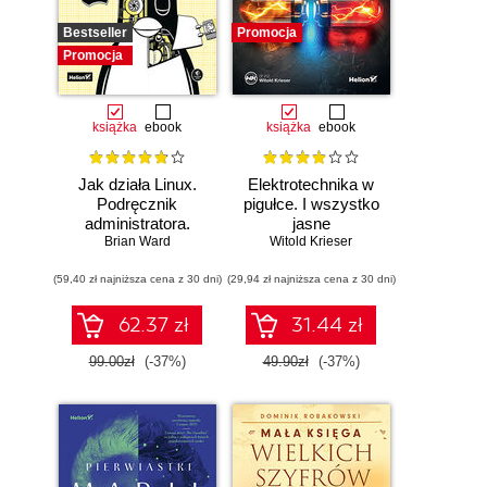
Bestseller
Promocja
Promocja
książka
ebook
książka
ebook
Jak działa Linux.
Elektrotechnika w
Podręcznik
pigułce. I wszystko
administratora.
jasne
Wydanie III
Brian Ward
Witold Krieser
(59,40 zł najniższa cena z 30 dni)
(29,94 zł najniższa cena z 30 dni)
62.37 zł
31.44 zł
99.00zł
(-37%)
49.90zł
(-37%)