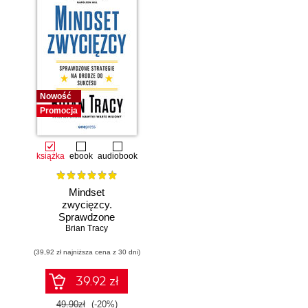
Nowość
Promocja
książka
ebook
audiobook
Mindset
zwycięzcy.
Sprawdzone
strategie na drodze
Brian Tracy
do sukcesu
(39,92 zł najniższa cena z 30 dni)
39.92 zł
49.90zł
(-20%)