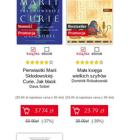
Nowość
Bestseller
Promocja
Promocja
książka
ebook
książka
ebook
Pierwiastki Marii
Mała księga
Skłodowskiej-
wielkich szyfrów
Curie. Jak blask
Dominik Robakowski
radu oświetlił drogę
Dava Sobel
kobietom w
(35,94 zł najniższa cena z 30 dni)
świecie nauki
(23,40 zł najniższa cena z 30 dni)
37.74 zł
23.79 zł
59.90zł
(-37%)
39.00zł
(-39%)