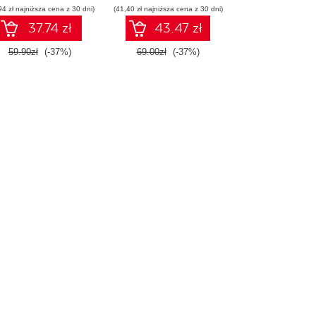
94 zł najniższa cena z 30 dni)
(41,40 zł najniższa cena z 30 dni)
37.74 zł
43.47 zł
59.90zł
(-37%)
69.00zł
(-37%)