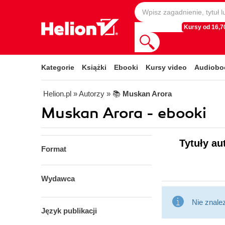
Kursy od 16,70
Kategorie
Książki
Ebooki
Kursy video
Audiobo
Helion.pl
» Autorzy
» 📚
Muskan Arora
Muskan Arora - ebooki
Tytuły au
Format
Wydawca
Nie znale
Język publikacji