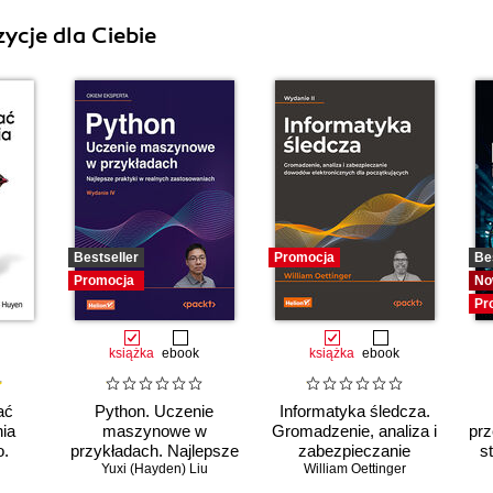
ycje dla Ciebie
Bestseller
Promocja
Be
Promocja
No
Pr
książka
ebook
książka
ebook
ać
Python. Uczenie
Informatyka śledcza.
ia
maszynowe w
Gromadzenie, analiza i
pr
.
przykładach. Najlepsze
zabezpieczanie
s
enie
praktyki w realnych
Yuxi (Hayden) Liu
William Oettinger
dowodów
ch do
zastosowaniach.
elektronicznych dla