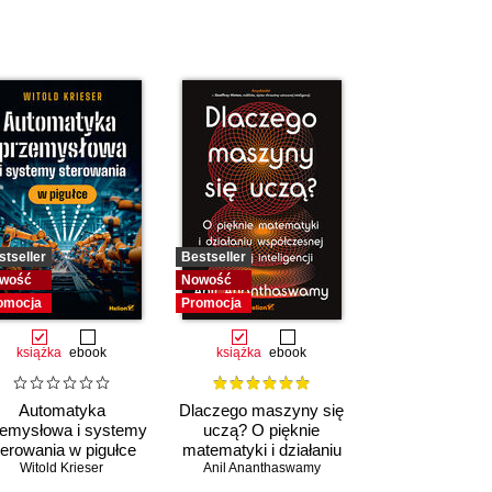
stseller
Bestseller
wość
Nowość
omocja
Promocja
książka
ebook
książka
ebook
Automatyka
Dlaczego maszyny się
zemysłowa i systemy
uczą? O pięknie
terowania w pigułce
matematyki i działaniu
Witold Krieser
współczesnej sztucznej
Anil Ananthaswamy
inteligencji