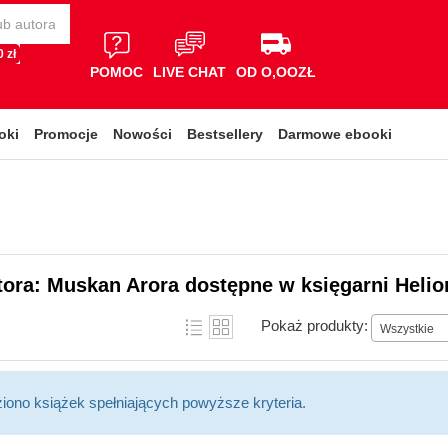
 zł
POMOC
LIVE CHAT
OD O,OOZŁ
oki
Promocje
Nowości
Bestsellery
Darmowe ebooki
tora: Muskan Arora dostępne w księgarni Helio
Pokaż produkty:
Wszystkie
ziono książek spełniających powyższe kryteria.