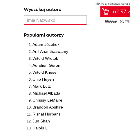
(59,40 zł najniższa cena z
pracy
Wyszukaj autora
62.37 z
99.00zł
(-37%
Popularni autorzy
Adam Józefiok
Anil Ananthaswamy
Witold Wrotek
Aurélien Géron
Witold Krieser
Chip Huyen
Mark Lutz
Michael Albada
Chrissy LeMaire
Brandon Abshire
Rishal Hurbans
Jun Shan
Haibin Li