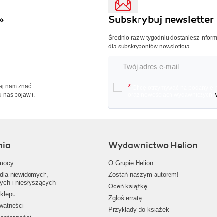
»
Subskrybuj newsletter 
Średnio raz w tygodniu dostaniesz infor
dla subskrybentów newslettera.
Daj nam znać.
*
Chcę otrzymywać na podany e-ma
u nas pojawił.
oraz nowościach wydawniczych.
nia
Wydawnictwo Helion
mocy
O Grupie Helion
dla niewidomych,
Zostań naszym autorem!
ych i niesłyszących
Oceń książkę
klepu
Zgłoś erratę
ywatności
Przykłady do książek