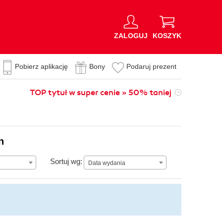
ZALOGUJ
KOSZYK
Pobierz aplikację
Bony
Podaruj prezent
TOP tytuł w super cenie » 50% taniej
n
Data wydania
Sortuj wg:
Data wydania