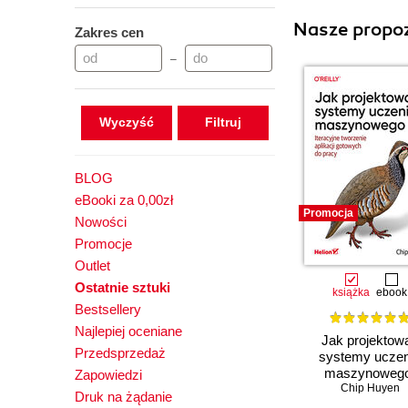
Nasze propoz
Zakres cen
–
Wyczyść
BLOG
eBooki za 0,00zł
Promocja
Nowości
Promocje
Outlet
Ostatnie sztuki
książka
ebook
Bestsellery
Najlepiej oceniane
Jak projektow
Przedsprzedaż
systemy uczen
maszynowego
Zapowiedzi
Iteracyjne tworz
Chip Huyen
Druk na żądanie
aplikacji gotowy