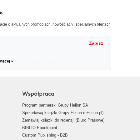
»
macje o aktualnych promocjach, nowościach i specjalnych ofertach
Zapisz
il informacje o zniżkach, promocjach
więcej »
Współpraca
Program partnerski Grupy Helion SA
Sprzedawaj książki Grupy Helion (eHelion.pl)
Zamawiaj książki do recenzji (Biuro Prasowe)
BIBLIO Ebookpoint
Custom Publishing - B2B