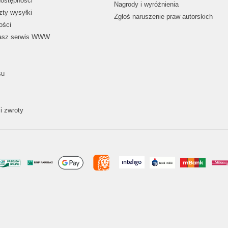
dostępności
Nagrody i wyróżnienia
zty wysyłki
Zgłoś naruszenie praw autorskich
ości
nasz serwis WWW
su
i zwroty