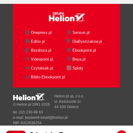
Onepress.pl
Sensus.pl
Editio.pl
DlaBystrzakow.pl
Bezdroza.pl
Ebookpoint.pl
Videopoint.pl
Beya.pl
Czytalisek.pl
Sploty
Biblio.Ebookpoint.pl
Helion.pl sp. z o.o.
ul. Kościuszki 1c
© Helion.pl 1991-2026
44-100 Gliwice
tel. (32) 230-98-63
e-mail:
[wyświetl email]@helion.pl
NIP: 6312636254
Regon: 241989027