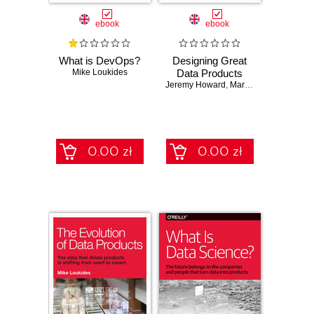
ebook
ebook
What is DevOps?
Designing Great
Mike Loukides
Data Products
Jeremy Howard
,
Margit Zwemer
,
Mike 
0.00 zł
0.00 zł