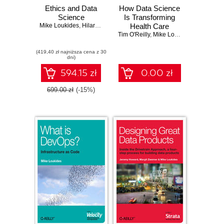
Ethics and Data
How Data Science
Science
Is Transforming
Mike Loukides
,
Hilary Mason
,
DJ Patil
Health Care
Tim O'Reilly
,
Mike Loukides
,
Julie Stee
(419,40 zł najniższa cena z 30
dni)
594.15 zł
0.00 zł
699.00 zł
(-15%)