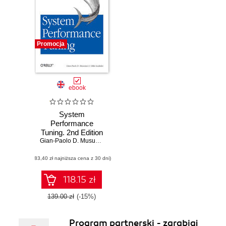
Promocja
ebook
System
Performance
Tuning. 2nd Edition
Gian-Paolo D. Musumeci
,
Mike Loukides
(83,40 zł najniższa cena z 30 dni)
118.15 zł
139.00 zł
(-15%)
Program partnerski - zarabiaj