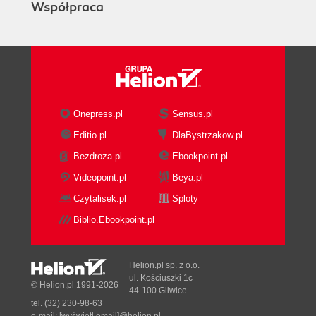
Współpraca
Onepress.pl
Sensus.pl
Editio.pl
DlaBystrzakow.pl
Bezdroza.pl
Ebookpoint.pl
Videopoint.pl
Beya.pl
Czytalisek.pl
Sploty
Biblio.Ebookpoint.pl
Helion.pl sp. z o.o.
ul. Kościuszki 1c
© Helion.pl 1991-2026
44-100 Gliwice
tel. (32) 230-98-63
e-mail:
[wyświetl email]@helion.pl