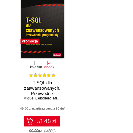
Promocja
książka
ebook
T-SQL dla
zaawansowanych.
Przewodnik
Miguel Cebollero
programisty.
,
Michael Coles
,
Jay Natarajan
Wydanie IV
(49,50 zł najniższa cena z 30 dni)
51.48 zł
99.00zł
(-48%)