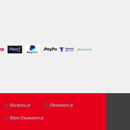
Bezdroza.pl
Ebookpoint.pl
Biblio.Ebookpoint.pl