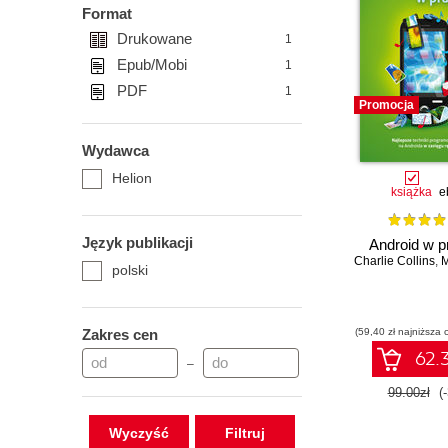
Format
Drukowane
1
Epub/Mobi
1
PDF
1
Promocja
Wydawca
Helion
książka
e
Język publikacji
Android w p
Charlie Collins
,
M
polski
Zakres cen
(59,40 zł najniższa 
62.3
–
99.00zł
(
Wyczyść