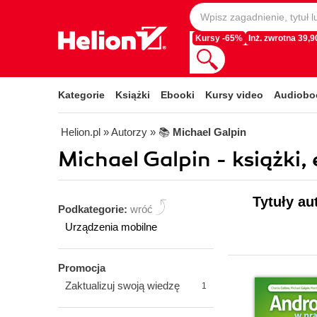
Kursy -65%
Inż. zwrotna 39,90
Kategorie
Książki
Ebooki
Kursy video
Audiobo
Helion.pl
» Autorzy
» 📚
Michael Galpin
Michael Galpin - książki,
Tytuły au
Podkategorie:
wróć
Urządzenia mobilne
Promocja
Zaktualizuj swoją wiedzę
1