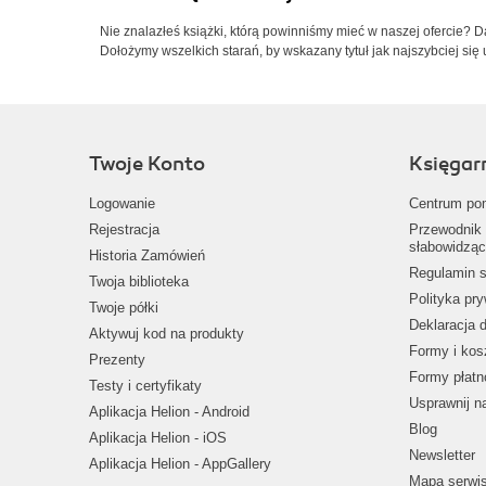
Nie znalazłeś książki, którą powinniśmy mieć w naszej ofercie? 
Dołożymy wszelkich starań, by wskazany tytuł jak najszybciej się 
Twoje Konto
Księgar
Logowanie
Centrum po
Rejestracja
Przewodnik 
słabowidząc
Historia Zamówień
Regulamin s
Twoja biblioteka
Polityka pr
Twoje półki
Deklaracja 
Aktywuj kod na produkty
Formy i kos
Prezenty
Formy płatn
Testy i certyfikaty
Usprawnij 
Aplikacja Helion - Android
Blog
Aplikacja Helion - iOS
Newsletter
Aplikacja Helion - AppGallery
Mapa serwi