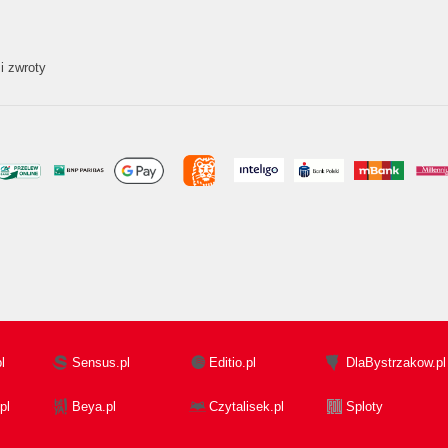
i zwroty
l
Sensus.pl
Editio.pl
DlaBystrzakow.pl
pl
Beya.pl
Czytalisek.pl
Sploty