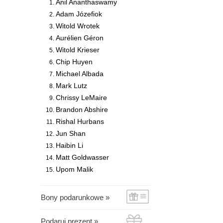
Anil Ananthaswamy
Adam Józefiok
Witold Wrotek
Aurélien Géron
Witold Krieser
Chip Huyen
Michael Albada
Mark Lutz
Chrissy LeMaire
Brandon Abshire
Rishal Hurbans
Jun Shan
Haibin Li
Matt Goldwasser
Upom Malik
Bony podarunkowe »
Podaruj prezent »