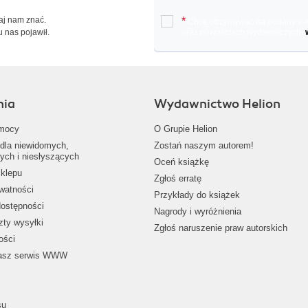
Daj nam znać.
*
Chcę otrzymywać na podany e-ma
u nas pojawił.
oraz nowościach wydawniczych.
nia
Wydawnictwo Helion
mocy
O Grupie Helion
dla niewidomych,
Zostań naszym autorem!
ych i niesłyszących
Oceń książkę
klepu
Zgłoś erratę
ywatności
Przykłady do książek
dostępności
Nagrody i wyróżnienia
zty wysyłki
Zgłoś naruszenie praw autorskich
ości
nasz serwis WWW
su