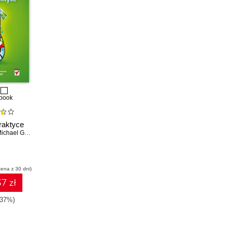
book
raktyce
ichael Galpin
,
Matthias Kaeppler
cena z 30 dni)
7 zł
-37%)