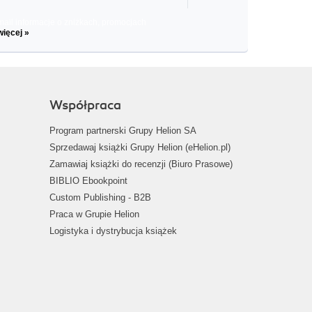
il informacje o zniżkach, promocjach
więcej »
Współpraca
Program partnerski Grupy Helion SA
Sprzedawaj książki Grupy Helion (eHelion.pl)
Zamawiaj książki do recenzji (Biuro Prasowe)
BIBLIO Ebookpoint
Custom Publishing - B2B
Praca w Grupie Helion
Logistyka i dystrybucja książek