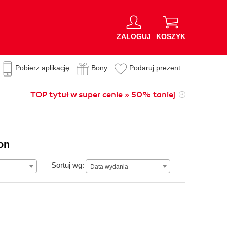
ZALOGUJ
KOSZYK
Pobierz aplikację
Bony
Podaruj prezent
TOP tytuł w super cenie » 50% taniej
on
Data wydania
Sortuj wg:
Data wydania