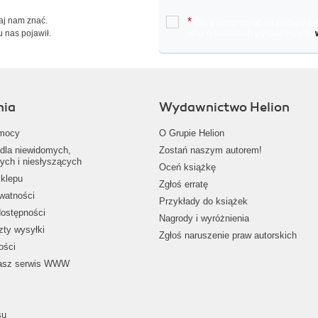
Daj nam znać.
*
Chcę otrzymywać na podany e-ma
u nas pojawił.
oraz nowościach wydawniczych.
nia
Wydawnictwo Helion
mocy
O Grupie Helion
dla niewidomych,
Zostań naszym autorem!
ych i niesłyszących
Oceń książkę
klepu
Zgłoś erratę
ywatności
Przykłady do książek
dostępności
Nagrody i wyróżnienia
zty wysyłki
Zgłoś naruszenie praw autorskich
ości
nasz serwis WWW
su