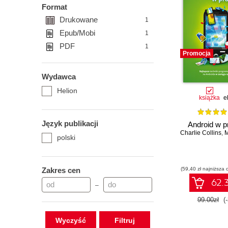
Format
Drukowane
1
Epub/Mobi
1
PDF
1
Promocja
Wydawca
Helion
książka
e
Język publikacji
Android w p
Charlie Collins
,
M
polski
Zakres cen
(59,40 zł najniższa 
62.3
–
99.00zł
(
Wyczyść