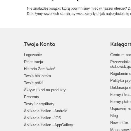
Nie znalazłeś książki, którą powinniśmy mieć w naszej ofercie? 
Dołożymy wszelkich starań, by wskazany tytuł jak najszybciej się 
Twoje Konto
Księgar
Logowanie
Centrum po
Rejestracja
Przewodnik 
słabowidząc
Historia Zamówień
Regulamin s
Twoja biblioteka
Polityka pr
Twoje półki
Deklaracja 
Aktywuj kod na produkty
Formy i kos
Prezenty
Formy płatn
Testy i certyfikaty
Usprawnij 
Aplikacja Helion - Android
Blog
Aplikacja Helion - iOS
Newsletter
Aplikacja Helion - AppGallery
Mapa serwi