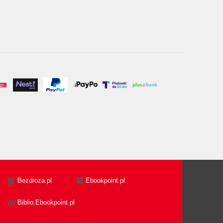
Bezdroza.pl
Ebookpoint.pl
Biblio.Ebookpoint.pl