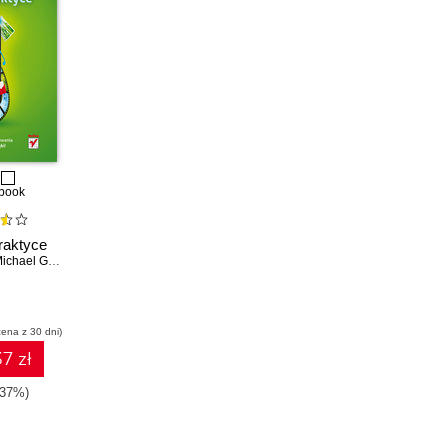
book
raktyce
ichael Galpin
,
Matthias Kaeppler
cena z 30 dni)
7 zł
-37%)