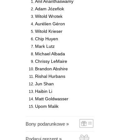
Anil Ananthaswamy
Adam Józefiok
Witold Wrotek
Aurélien Géron
Witold Krieser
Chip Huyen
Mark Lutz
Michael Albada
Chrissy LeMaire
Brandon Abshire
Rishal Hurbans
Jun Shan
Haibin Li
Matt Goldwasser
Upom Malik
Bony podarunkowe »
Podaruj prezent »