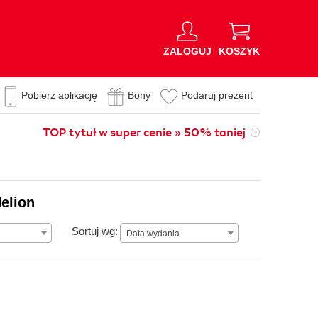
ZALOGUJ
KOSZYK
Pobierz aplikację
Bony
Podaruj prezent
TOP tytuł w super cenie » 50% taniej
elion
Data wydania
Sortuj wg:
Data wydania