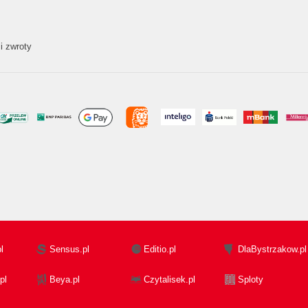
i zwroty
l
Sensus.pl
Editio.pl
DlaBystrzakow.pl
pl
Beya.pl
Czytalisek.pl
Sploty