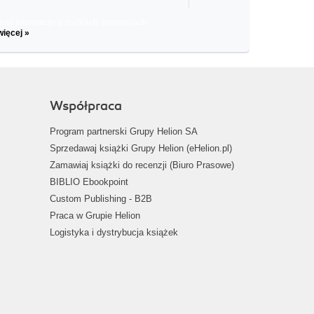
il informacje o zniżkach, promocjach
więcej »
Współpraca
Program partnerski Grupy Helion SA
Sprzedawaj książki Grupy Helion (eHelion.pl)
Zamawiaj książki do recenzji (Biuro Prasowe)
BIBLIO Ebookpoint
Custom Publishing - B2B
Praca w Grupie Helion
Logistyka i dystrybucja książek