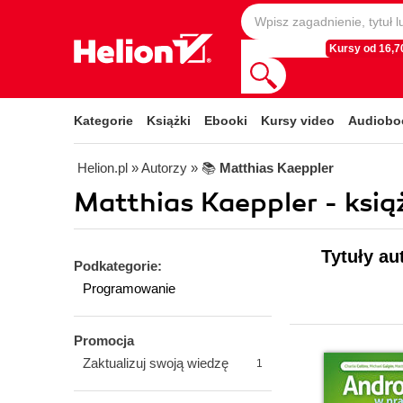
Kursy od 16,70
Kategorie
Książki
Ebooki
Kursy video
Audiobo
Helion.pl
» Autorzy
» 📚
Matthias Kaeppler
Matthias Kaeppler - książ
Tytuły au
Podkategorie:
Programowanie
Promocja
Zaktualizuj swoją wiedzę
1