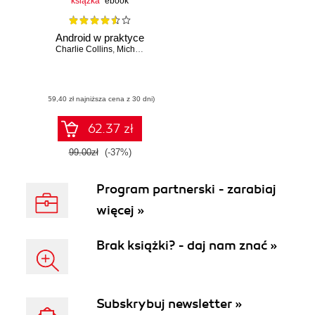
książka
ebook
Android w praktyce
Charlie Collins
,
Michael Galpin
,
Matthias Kaeppler
(59,40 zł najniższa cena z 30 dni)
62.37 zł
99.00zł
(-37%)
Program partnerski - zarabiaj
więcej »
Brak książki? - daj nam znać »
Subskrybuj newsletter »