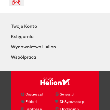
Twoje Konto
Księgarnia
Wydawnictwo Helion
Współpraca
Onepress.pl
Sensus.pl
Editio.pl
DlaBystrzakow.pl
Bezdroza.pl
Ebookpoint.pl