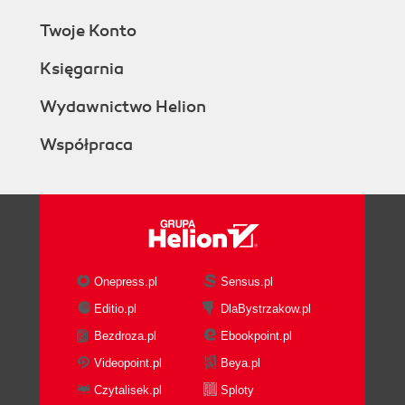
Twoje Konto
Księgarnia
Wydawnictwo Helion
Współpraca
Onepress.pl
Sensus.pl
Editio.pl
DlaBystrzakow.pl
Bezdroza.pl
Ebookpoint.pl
Videopoint.pl
Beya.pl
Czytalisek.pl
Sploty