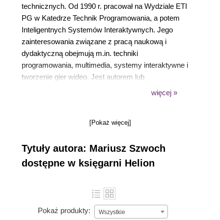
technicznych. Od 1990 r. pracował na Wydziale ETI
PG w Katedrze Technik Programowania, a potem
Inteligentnych Systemów Interaktywnych. Jego
zainteresowania związane z pracą naukową i
dydaktyczną obejmują m.in. techniki
programowania, multimedia, systemy interaktywne i
tworzenie gier wideo. Jest autorem lub
współautorem 3 książek i ponad 80 publikacji, a
więcej »
także twórcą kilku systemów informatycznych.
[Pokaż więcej]
Tytuły autora: Mariusz Szwoch
dostępne w księgarni Helion
Pokaż produkty:
Wszystkie