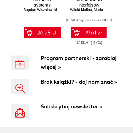
systems
interfejsów
technologies
Bogdan Wiszniewski (red.)
,
Wioleta Szwoch
Witold Malina
użytkownika
,
Mariusz Szwoch
,
Mariusz Szwoch
,
Jerz
(18,50 zł najniższa cena z 30 dni)
26.25 zł
19.61 zł
37.00zł
(-47%)
Program partnerski - zarabiaj
więcej »
Brak książki? - daj nam znać »
Subskrybuj newsletter »