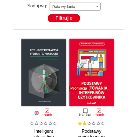
Sortuj wg:
Data wydania
Filtruj »
Promocja
ebook
książka
ebook
Intelligent
Podstawy
interactive
projektowania