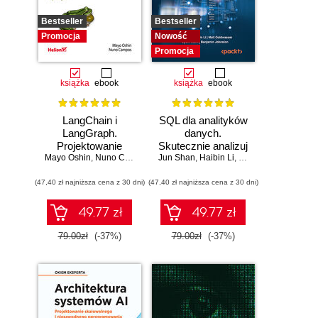
Bestseller
Bestseller
Promocja
Nowość
Promocja
książka
ebook
książka
ebook
LangChain i
SQL dla analityków
LangGraph.
danych.
Projektowanie
Skutecznie analizuj
Mayo Oshin
aplikacji opartych
,
Nuno Campos
Jun Shan
dane, wyciągaj
,
Haibin Li
,
Matt Goldwasser
,
Up
na dużych
wartościowe
(47,40 zł najniższa cena z 30 dni)
modelach
(47,40 zł najniższa cena z 30 dni)
wnioski i opanuj
językowych w
zaawansowany
praktyce
SQL na potrzeby
49.77 zł
49.77 zł
praktycznych
zastosowań.
79.00zł
(-37%)
79.00zł
(-37%)
Wydanie IV