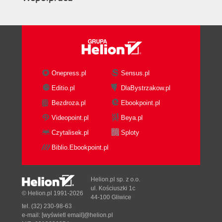
Onepress.pl
Sensus.pl
Editio.pl
DlaBystrzakow.pl
Bezdroza.pl
Ebookpoint.pl
Videopoint.pl
Beya.pl
Czytalisek.pl
Sploty
Biblio.Ebookpoint.pl
Helion.pl sp. z o.o.
ul. Kościuszki 1c
© Helion.pl 1991-2026
44-100 Gliwice
tel. (32) 230-98-63
e-mail:
[wyświetl email]@helion.pl