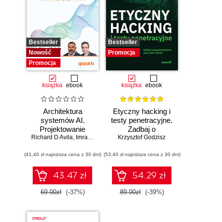
Bestseller
Bestseller
Nowość
Promocja
Promocja
książka
ebook
książka
ebook
Architektura
Etyczny hacking i
systemów AI.
testy penetracyjne.
Projektowanie
Zadbaj o
Richard D Avila
skalowalnego i
,
Imran Ahmad
bezpieczeństwo
Krzysztof Godzisz
niezawodnego
sieci LAN i WLAN
(41,40 zł najniższa cena z 30 dni)
oprogramowania
(53,40 zł najniższa cena z 30 dni)
43.47 zł
54.29 zł
69.00zł
(-37%)
89.00zł
(-39%)