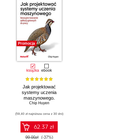
Promocja
książka
ebook
Jak projektować
systemy uczenia
maszynowego.
Chip Huyen
Iteracyjne
tworzenie aplikacji
(59,40 zł najniższa cena z 30 dni)
gotowych do pracy
62.37 zł
99.00zł
(-37%)