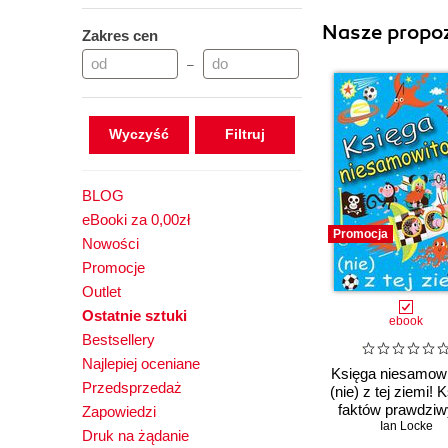
Nasze propoz
Zakres cen
–
Wyczyść
BLOG
eBooki za 0,00zł
Promocja
Nowości
Promocje
Outlet
Ostatnie sztuki
ebook
Bestsellery
Najlepiej oceniane
Księga niesamowi
Przedsprzedaż
(nie) z tej ziemi! 
faktów prawdziw
Zapowiedzi
choć niezwykł
Ian Locke
Druk na żądanie