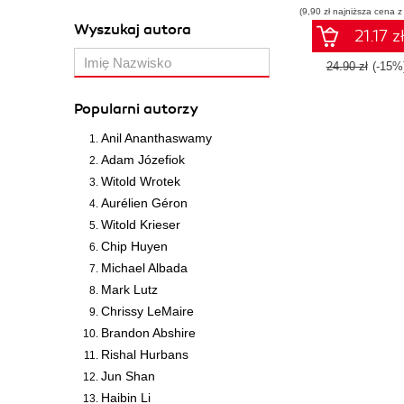
(9,90 zł najniższa cena z
Wyszukaj autora
21.17 z
24.90 zł
(-15%
Popularni autorzy
Anil Ananthaswamy
Adam Józefiok
Witold Wrotek
Aurélien Géron
Witold Krieser
Chip Huyen
Michael Albada
Mark Lutz
Chrissy LeMaire
Brandon Abshire
Rishal Hurbans
Jun Shan
Haibin Li