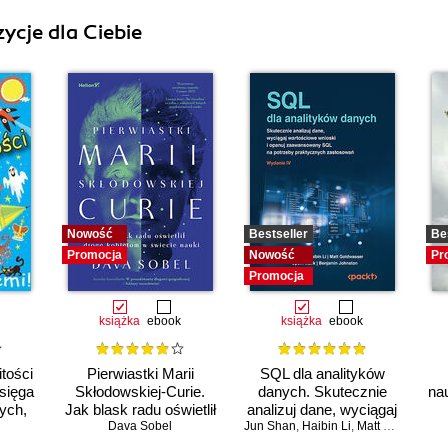
ycje dla Ciebie
Nowość
Bestseller
Be
Promocja
Nowość
Pr
Promocja
książka
ebook
książka
ebook
tości
Pierwiastki Marii
SQL dla analityków
Księga
Skłodowskiej-Curie.
danych. Skutecznie
na
ych,
Jak blask radu oświetlił
analizuj dane, wyciągaj
ych
drogę kobietom w
Dava Sobel
Jun Shan
wartościowe wnioski i
,
Haibin Li
,
Matt Goldwasser
świecie nauki
opanuj zaawansowany