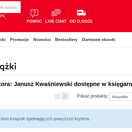
65%
POMOC
LIVE CHAT
OD O,OOZŁ
oki
Promocje
Nowości
Bestsellery
Darmowe ebooki
ążki
tora: Janusz Kwaśniewski dostępne w księgarn
Pokaż produkty:
Wszystkie
ziono książek spełniających powyższe kryteria.