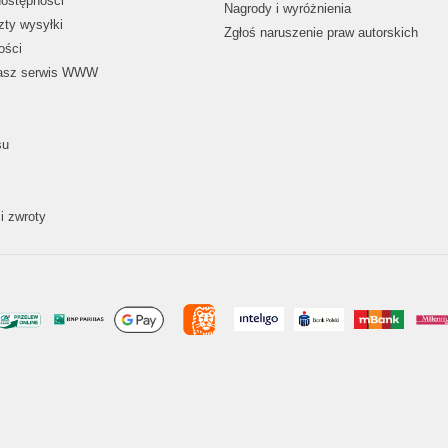
dostępności
Nagrody i wyróżnienia
zty wysyłki
Zgłoś naruszenie praw autorskich
ości
nasz serwis WWW
su
i zwroty