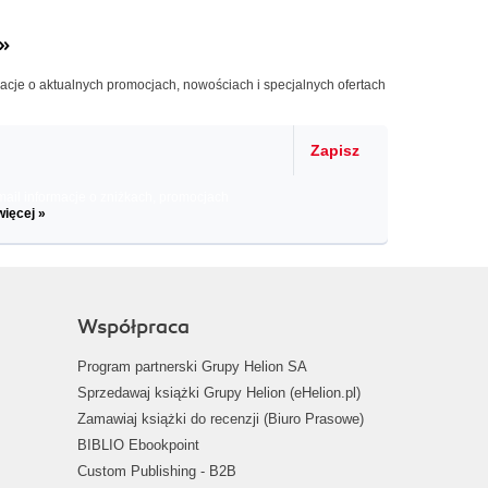
»
macje o aktualnych promocjach, nowościach i specjalnych ofertach
Zapisz
il informacje o zniżkach, promocjach
więcej »
Współpraca
Program partnerski Grupy Helion SA
Sprzedawaj książki Grupy Helion (eHelion.pl)
Zamawiaj książki do recenzji (Biuro Prasowe)
BIBLIO Ebookpoint
Custom Publishing - B2B