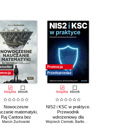
stseller
Promocja
omocja
Przedsprzedaż
książka
ebook
książka
ebook
Nowoczesne
NIS2 i KSC w praktyce.
uczanie matematyki.
Przewodnik
Raj Cantora bez
wdrożeniowy dla
,
Upom Malik
Marcin Żuchowski
kalkulatora?
,
Benjamin Johnston
Wojciech Ciemski
organizacji
,
Bartłomiej Wieczorek