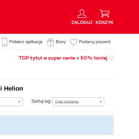
ZALOGUJ
KOSZYK
Pobierz aplikację
Bony
Podaruj prezent
TOP tytuł w super cenie » 50% taniej
i Helion
Data wydania
Sortuj wg:
Data wydania