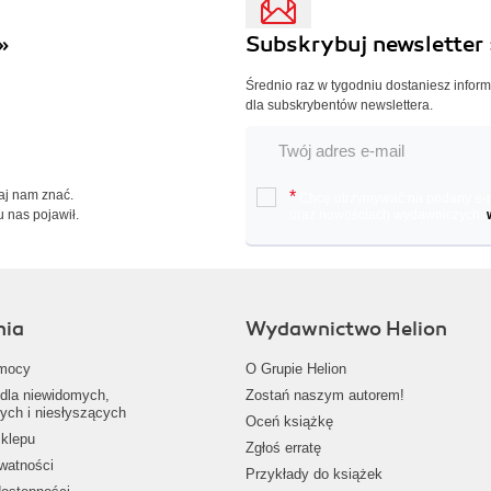
»
Subskrybuj newsletter 
Średnio raz w tygodniu dostaniesz infor
dla subskrybentów newslettera.
Daj nam znać.
*
Chcę otrzymywać na podany e-ma
u nas pojawił.
oraz nowościach wydawniczych.
nia
Wydawnictwo Helion
mocy
O Grupie Helion
dla niewidomych,
Zostań naszym autorem!
ych i niesłyszących
Oceń książkę
klepu
Zgłoś erratę
ywatności
Przykłady do książek