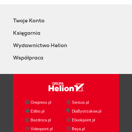
Twoje Konto
Księgarnia
Wydawnictwo Helion
Współpraca
Onepress.pl
Sensus.pl
Editio.pl
DlaBystrzakow.pl
Bezdroza.pl
Ebookpoint.pl
Videopoint.pl
Beya.pl