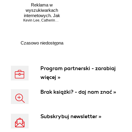
Reklama w
wyszukiwarkach
internetowych. Jak
Kevin Lee
planować i
,
Catherine Seda
prowadzić
kampanię.
Wydanie II
Czasowo niedostępna
Program partnerski - zarabiaj
więcej »
Brak książki? - daj nam znać »
Subskrybuj newsletter »