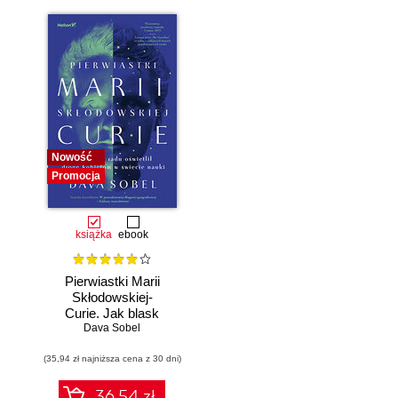
Nowość
Promocja
książka
ebook
Pierwiastki Marii
Skłodowskiej-
Curie. Jak blask
radu oświetlił drogę
Dava Sobel
kobietom w
(35,94 zł najniższa cena z 30 dni)
świecie nauki
36.54 zł