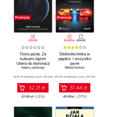
Promocja
Promocja
ebook
książka
ebook
Ostra jazda. Za
Elektrotechnika w
kulisami dążeń
pigułce. I wszystko
Ubera do dominacji
jasne
Adam Lashinsky
na świecie
Witold Krieser
(9,90 zł najniższa cena z 30 dni)
(29,94 zł najniższa cena z 30 dni)
32.21 zł
31.44 zł
37.89 zł
(-15%)
49.90zł
(-37%)