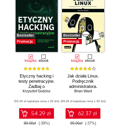
Bestseller
Bestseller
Promocja
Promocja
książka
ebook
książka
ebook
Etyczny hacking i
Jak działa Linux.
testy penetracyjne.
Podręcznik
Zadbaj o
administratora.
bezpieczeństwo
Krzysztof Godzisz
Wydanie III
Brian Ward
sieci LAN i WLAN
(53,40 zł najniższa cena z 30 dni)
(59,40 zł najniższa cena z 30 dni)
54.29 zł
62.37 zł
89.00zł
(-39%)
99.00zł
(-37%)