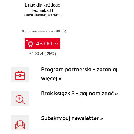
Linux dla każdego
Technika IT
Kamil Błasiak
,
Marek Czerwik
(28,80 zł najniższa cena z 30 dni)
48.00 zł
64.00 zł
(-25%)
Program partnerski - zarabiaj
więcej »
Brak książki? - daj nam znać »
Subskrybuj newsletter »