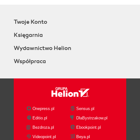
Twoje Konto
Księgarnia
Wydawnictwo Helion
Współpraca
Onepress.pl
Sensus.pl
Editio.pl
DlaBystrzakow.pl
Bezdroza.pl
Ebookpoint.pl
Videopoint.pl
Beya.pl