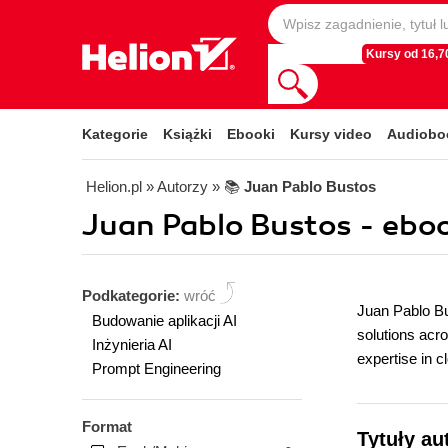
Kursy od 16,70
Kategorie
Książki
Ebooki
Kursy video
Audiobo
Helion.pl
» Autorzy
» 📚
Juan Pablo Bustos
Juan Pablo Bustos - ebo
Podkategorie:
wróć
Juan Pablo Bus
Budowanie aplikacji AI
solutions acro
Inżynieria AI
expertise in 
Prompt Engineering
Format
Tytuły au