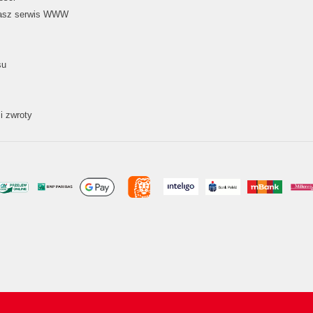
nasz serwis WWW
su
i zwroty