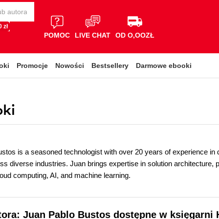
 zł
POMOC
LIVE CHAT
OD O,OOZŁ
oki
Promocje
Nowości
Bestsellery
Darmowe ebooki
oki
tos is a seasoned technologist with over 20 years of experience in dr
ss diverse industries. Juan brings expertise in solution architecture, 
cloud computing, AI, and machine learning.
tora: Juan Pablo Bustos dostępne w księgarni 