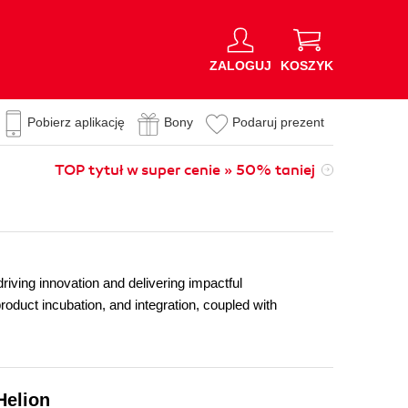
ZALOGUJ
KOSZYK
Pobierz aplikację
Bony
Podaruj prezent
TOP tytuł w super cenie » 50% taniej
iving innovation and delivering impactful
product incubation, and integration, coupled with
Helion