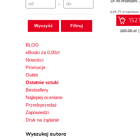
Dr. Ali Arsanjani
Proven design
,
–
and practi
(126,75 zł najniższa
GenAI, agen
LLMOps,
152.
enterprise-
Wyczyść
syste
169.00 zł
BLOG
eBooki za 0,00zł
Nowości
Promocje
Outlet
Ostatnie sztuki
Bestsellery
Najlepiej oceniane
Przedsprzedaż
Zapowiedzi
Druk na żądanie
Wyszukaj autora