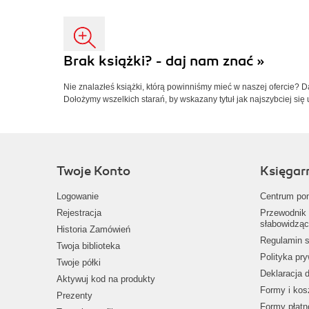
Brak książki? - daj nam znać »
Nie znalazłeś książki, którą powinniśmy mieć w naszej ofercie? 
Dołożymy wszelkich starań, by wskazany tytuł jak najszybciej się 
Twoje Konto
Księgar
Logowanie
Centrum po
Rejestracja
Przewodnik 
słabowidząc
Historia Zamówień
Regulamin s
Twoja biblioteka
Polityka pr
Twoje półki
Deklaracja 
Aktywuj kod na produkty
Formy i kos
Prezenty
Formy płatn