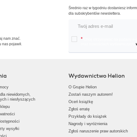
Średnio raz w tygodniu dostaniesz infor
dla subskrybentów newslettera.
Daj nam znać.
*
Chcę otrzymywać na podany e-ma
u nas pojawił.
oraz nowościach wydawniczych.
nia
Wydawnictwo Helion
mocy
O Grupie Helion
dla niewidomych,
Zostań naszym autorem!
ych i niesłyszących
Oceń książkę
klepu
Zgłoś erratę
ywatności
Przykłady do książek
dostępności
Nagrody i wyróżnienia
zty wysyłki
Zgłoś naruszenie praw autorskich
ości