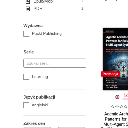
Epub/Mobi
2
PDF
2
Wydawca
Packt Publishing
Serie
Promocja
Learning
Język publikacji
ebo
angielski
Agentic Archi
Patterns for 
Zakres cen
Multi-Agent 