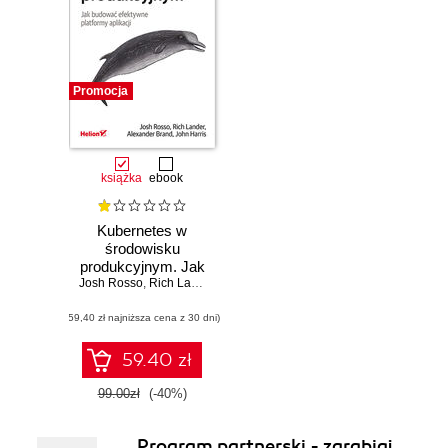
Promocja
książka
ebook
Kubernetes w
środowisku
produkcyjnym. Jak
Josh Rosso
budować
,
Rich Lander
,
Alex Brand
,
John Harris
efektywne
(59,40 zł najniższa cena z 30 dni)
platformy aplikacji
59.40 zł
99.00zł
(-40%)
Program partnerski - zarabiaj