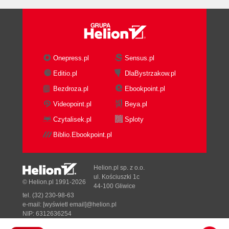
Onepress.pl
Sensus.pl
Editio.pl
DlaBystrzakow.pl
Bezdroza.pl
Ebookpoint.pl
Videopoint.pl
Beya.pl
Czytalisek.pl
Sploty
Biblio.Ebookpoint.pl
Helion.pl sp. z o.o.
ul. Kościuszki 1c
© Helion.pl 1991-2026
44-100 Gliwice
tel. (32) 230-98-63
e-mail:
[wyświetl email]@helion.pl
NIP: 6312636254
Regon: 241989027