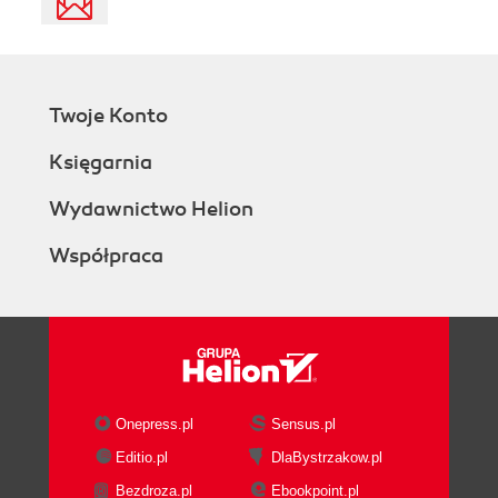
Twoje Konto
Księgarnia
Wydawnictwo Helion
Współpraca
Onepress.pl
Sensus.pl
Editio.pl
DlaBystrzakow.pl
Bezdroza.pl
Ebookpoint.pl