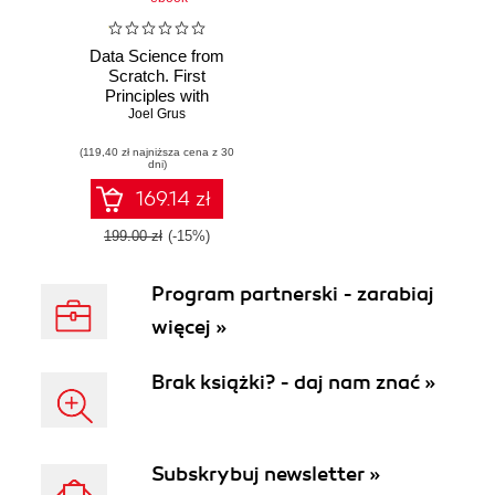
Data Science from
Scratch. First
Principles with
Python. 2nd Edition
Joel Grus
(119,40 zł najniższa cena z 30
dni)
169.14 zł
199.00 zł
(-15%)
Program partnerski - zarabiaj
więcej »
Brak książki? - daj nam znać »
Subskrybuj newsletter »