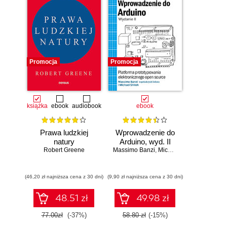
Promocja
Promocja
książka
ebook
audiobook
ebook
Prawa ludzkiej
Wprowadzenie do
natury
Arduino, wyd. II
Robert Greene
Massimo Banzi
,
Michael Shiloh
(46,20 zł najniższa cena z 30 dni)
(9,90 zł najniższa cena z 30 dni)
48.51 zł
49.98 zł
77.00zł
(-37%)
58.80 zł
(-15%)