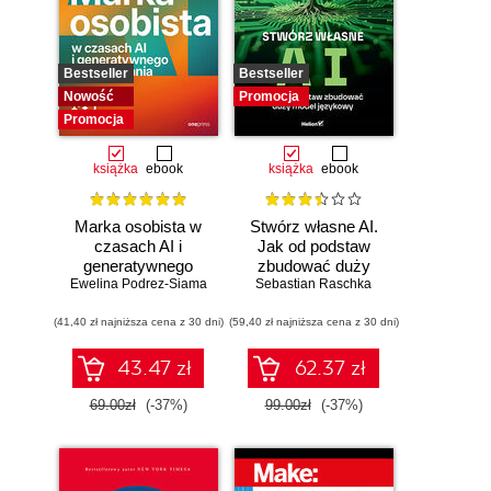
Bestseller
Bestseller
Nowość
Promocja
Promocja
książka
ebook
książka
ebook
Marka osobista w
Stwórz własne AI.
czasach AI i
Jak od podstaw
generatywnego
zbudować duży
Ewelina Podrez-Siama
wyszukiwania
model językowy
Sebastian Raschka
(41,40 zł najniższa cena z 30 dni)
(59,40 zł najniższa cena z 30 dni)
43.47 zł
62.37 zł
69.00zł
(-37%)
99.00zł
(-37%)