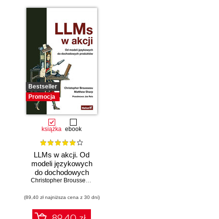
Bestseller
Promocja
książka
ebook
LLMs w akcji. Od
modeli językowych
do dochodowych
produktów
Christopher Brousseau
,
Matt Sharp
(89,40 zł najniższa cena z 30 dni)
89.40 zł