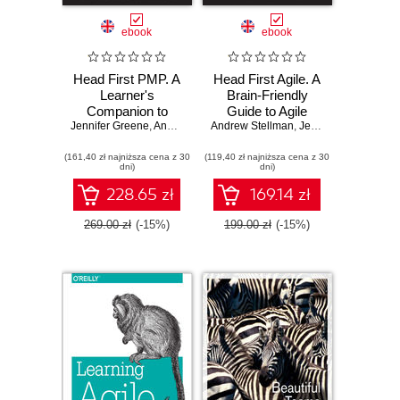
ebook
ebook
Head First PMP. A
Head First Agile. A
Learner's
Brain-Friendly
Companion to
Guide to Agile
Jennifer Greene
Passing the
,
Andrew Stellman
Andrew Stellman
Principles, Ideas,
,
Jennifer Greene
Project
and Real-World
(161,40 zł najniższa cena z 30
Management
(119,40 zł najniższa cena z 30
Practices
dni)
dni)
Professional
Exam. 4th Edition
228.65 zł
169.14 zł
269.00 zł
(-15%)
199.00 zł
(-15%)