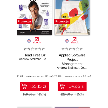
Promocja
Promocja
ebook
ebook
Head First C#
Applied Software
Andrew Stellman
,
Jennifer Greene
Project
Management
Andrew Stellman
,
Jennifer Greene
(95,40 zł najniższa cena z 30 dni)
(77,40 zł najniższa cena z 30 dni)
135.15 zł
109.65 zł
159.00 zł
(-15%)
129.00 zł
(-15%)