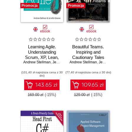
Promocja
Promocja
ebook
ebook
Learning Agile.
Beautiful Teams.
Understanding
Inspiring and
Scrum, XP, Lean,
Cautionary Tales
Andrew Stellman
and Kanban
,
Jennifer Greene
Andrew Stellman
from Veteran Team
,
Jennifer Greene
Leaders
(101,40 zł najniższa cena z 30
(77,40 zł najniższa cena z 30 dni)
dni)
143.65 zł
109.65 zł
169.00 zł
(-15%)
129.00 zł
(-15%)