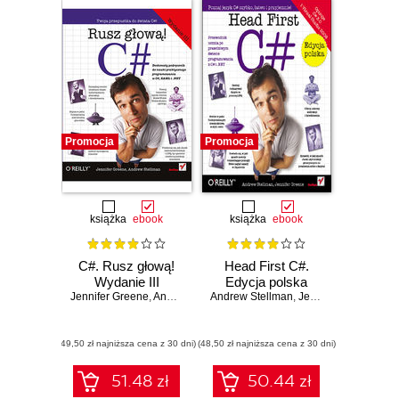
Promocja
Promocja
książka
ebook
książka
ebook
C#. Rusz głową!
Head First C#.
Wydanie III
Edycja polska
Jennifer Greene
,
Andrew Stellman
Andrew Stellman
,
Jennifer Greene
(49,50 zł najniższa cena z 30 dni)
(48,50 zł najniższa cena z 30 dni)
51.48 zł
50.44 zł