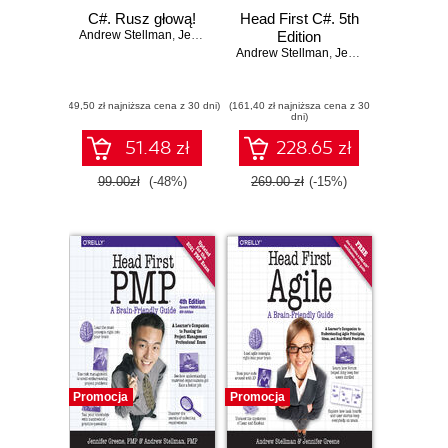
C#. Rusz głową!
Head First C#. 5th
Andrew Stellman
,
Jennifer Greene
Edition
Andrew Stellman
,
Jennifer Greene
(49,50 zł najniższa cena z 30 dni)
(161,40 zł najniższa cena z 30
dni)
51.48 zł
228.65 zł
99.00zł
(-48%)
269.00 zł
(-15%)
Promocja
Promocja