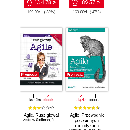
104.78 zł
89.57 zł
169.00zł
(-38%)
169.00zł
(-47%)
Promocja
Promocja
książka
ebook
książka
ebook
Agile. Rusz głową!
Agile. Przewodnik
Andrew Stellman
,
Jennifer Greene
po zwinnych
metodykach