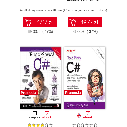
Andrew Stellman
programowania
,
Jennifer Greene
(44,50 zł najniższa cena z 30 dni)
(47,40 zł najniższa cena z 30 dni)
47.17 zł
49.77 zł
89.00zł
(-47%)
79.00zł
(-37%)
Promocja
Promocja
książka
ebook
ebook