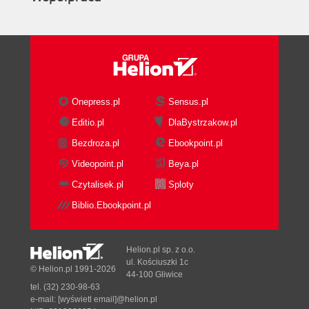
Onepress.pl
Sensus.pl
Editio.pl
DlaBystrzakow.pl
Bezdroza.pl
Ebookpoint.pl
Videopoint.pl
Beya.pl
Czytalisek.pl
Sploty
Biblio.Ebookpoint.pl
Helion.pl sp. z o.o.
ul. Kościuszki 1c
© Helion.pl 1991-2026
44-100 Gliwice
tel. (32) 230-98-63
e-mail:
[wyświetl email]@helion.pl