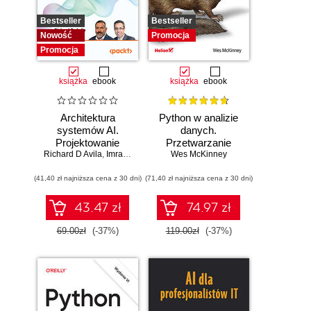
Bestseller
Bestseller
Nowość
Promocja
Promocja
książka
ebook
książka
ebook
Architektura
Python w analizie
systemów AI.
danych.
Projektowanie
Przetwarzanie
Richard D Avila
skalowalnego i
,
Imran Ahmad
danych za pomocą
Wes McKinney
niezawodnego
pakietów pandas i
(41,40 zł najniższa cena z 30 dni)
oprogramowania
(71,40 zł najniższa cena z 30 dni)
NumPy oraz
środowiska
Jupyter. Wydanie
43.47 zł
74.97 zł
III
69.00zł
(-37%)
119.00zł
(-37%)