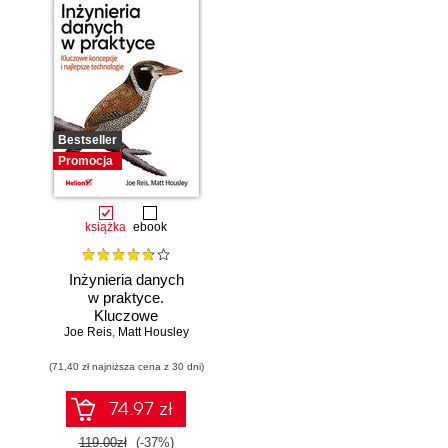
Bestseller
Promocja
książka
ebook
Inżynieria danych
w praktyce.
Kluczowe
Joe Reis
koncepcje i
,
Matt Housley
najlepsze
(71,40 zł najniższa cena z 30 dni)
technologie
74.97 zł
119.00zł
(-37%)