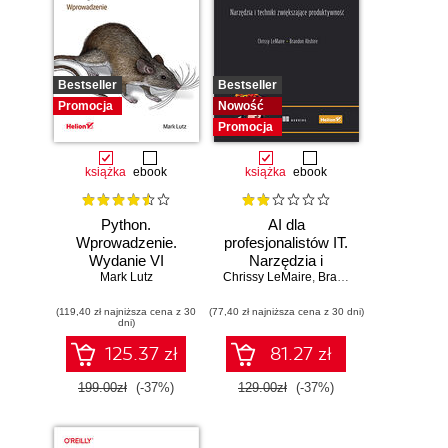
Bestseller
Bestseller
Promocja
Nowość
Promocja
książka
ebook
książka
ebook
Python.
AI dla
Wprowadzenie.
profesjonalistów IT.
Wydanie VI
Narzędzia i
Mark Lutz
Chrissy LeMaire
techniki
,
Brandon Abshire
zwiększające
(119,40 zł najniższa cena z 30
(77,40 zł najniższa cena z 30 dni)
produktywność
dni)
125.37 zł
81.27 zł
199.00zł
(-37%)
129.00zł
(-37%)