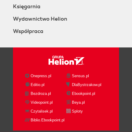
Księgarnia
Wydawnictwo Helion
Współpraca
Onepress.pl
Sensus.pl
Editio.pl
DlaBystrzakow.pl
Bezdroza.pl
Ebookpoint.pl
Videopoint.pl
Beya.pl
Czytalisek.pl
Sploty
Biblio.Ebookpoint.pl