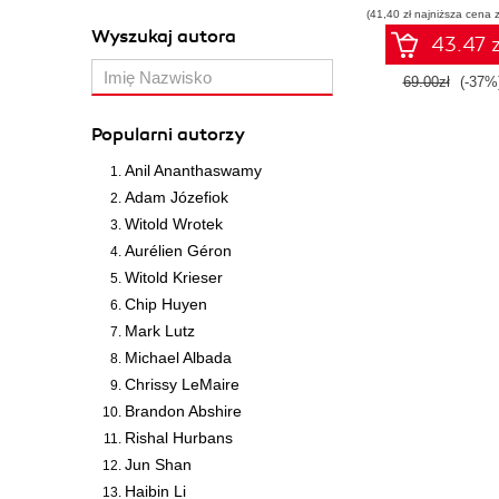
(41,40 zł najniższa cena z
Wyszukaj autora
43.47 z
69.00zł
(-37%
Popularni autorzy
Anil Ananthaswamy
Adam Józefiok
Witold Wrotek
Aurélien Géron
Witold Krieser
Chip Huyen
Mark Lutz
Michael Albada
Chrissy LeMaire
Brandon Abshire
Rishal Hurbans
Jun Shan
Haibin Li