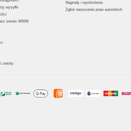
dostępności
Nagrody i wyróżnienia
zty wysyłki
Zgłoś naruszenie praw autorskich
ości
nasz serwis WWW
su
i zwroty