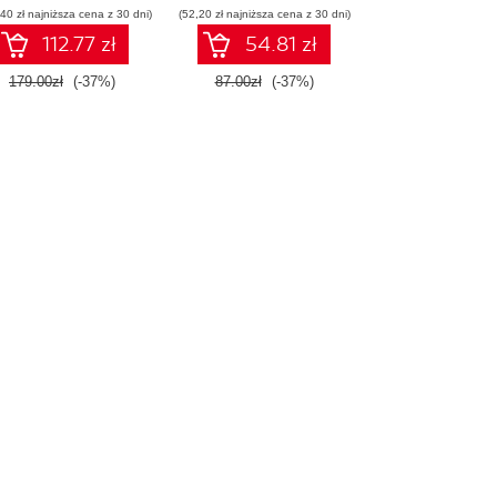
40 zł najniższa cena z 30 dni)
(52,20 zł najniższa cena z 30 dni)
promptów z
technologiami OpenAI
112.77 zł
54.81 zł
dla zwiększenia
produktywności i
179.00zł
(-37%)
87.00zł
(-37%)
kreatywności. Wydanie
II