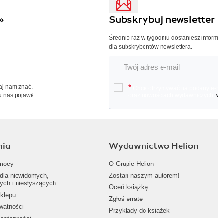
»
Subskrybuj newsletter 
Średnio raz w tygodniu dostaniesz infor
dla subskrybentów newslettera.
Daj nam znać.
*
Chcę otrzymywać na podany e-ma
u nas pojawił.
oraz nowościach wydawniczych.
nia
Wydawnictwo Helion
mocy
O Grupie Helion
dla niewidomych,
Zostań naszym autorem!
ych i niesłyszących
Oceń książkę
klepu
Zgłoś erratę
ywatności
Przykłady do książek