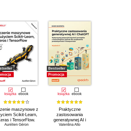
stseller
Bestseller
omocja
Promocja
książka
ebook
książka
ebook
zenie maszynowe z
Praktyczne
yciem Scikit-Learn,
zastosowania
eras i TensorFlow.
generatywnej AI i
,
Daniel Slater
Aurélien Géron
Wydanie III
,
Peter Roelants
ChatGPT. Wykorzystaj
Valentina Alto
potencjał inżynierii