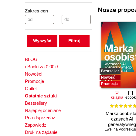
Nasze propoz
Zakres cen
–
Wyczyść
BLOG
eBooki za 0,00zł
Bestseller
Nowości
Nowość
Promocje
Promocja
Outlet
Ostatnie sztuki
książka
ebook
Bestsellery
Najlepiej oceniane
Marka osobist
Przedsprzedaż
czasach AI i
generatywne
Zapowiedzi
Ewelina Podrez-S
wyszukiwani
Druk na żądanie