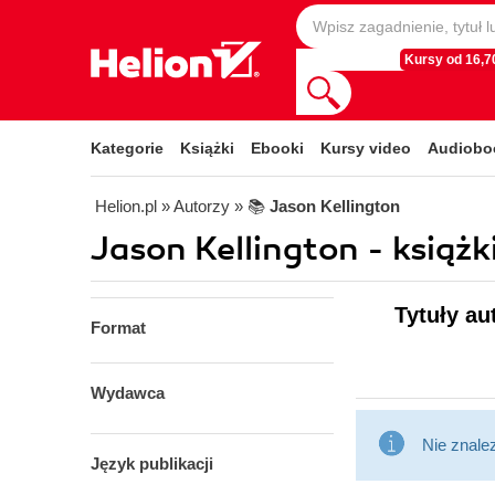
Kursy od 16,70
Kategorie
Książki
Ebooki
Kursy video
Audiobo
Helion.pl
» Autorzy
» 📚
Jason Kellington
Jason Kellington - książk
Tytuły au
Format
Wydawca
Nie znale
Język publikacji