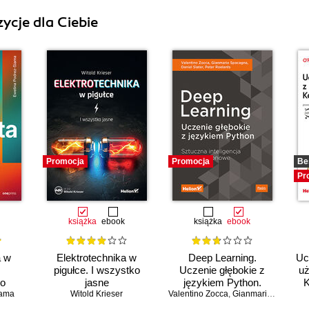
ycje dla Ciebie
Promocja
Promocja
Be
Pr
książka
ebook
książka
ebook
a w
Elektrotechnika w
Deep Learning.
Uc
pigułce. I wszystko
Uczenie głębokie z
uż
go
jasne
językiem Python.
K
iama
a
Witold Krieser
Valentino Zocca
Sztuczna inteligencja i
,
Gianmario Spacagna
sieci neuronowe