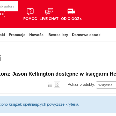
 zł
POMOC
LIVE CHAT
OD O,OOZŁ
oki
Promocje
Nowości
Bestsellery
Darmowe ebooki
i
tora: Jason Kellington dostępne w księgarni He
Pokaż produkty:
Wszystkie
ziono książek spełniających powyższe kryteria.