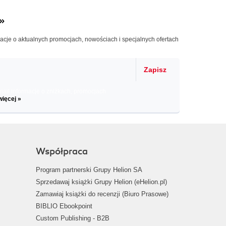
»
macje o aktualnych promocjach, nowościach i specjalnych ofertach
Zapisz
il informacje o zniżkach, promocjach
więcej »
Współpraca
Program partnerski Grupy Helion SA
Sprzedawaj książki Grupy Helion (eHelion.pl)
Zamawiaj książki do recenzji (Biuro Prasowe)
BIBLIO Ebookpoint
Custom Publishing - B2B