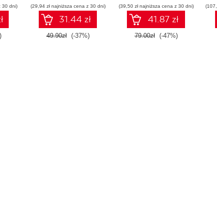
 30 dni)
(29,94 zł najniższa cena z 30 dni)
(39,50 zł najniższa cena z 30 dni)
(107,
ł
31.44 zł
41.87 zł
)
49.90zł
(-37%)
79.00zł
(-47%)