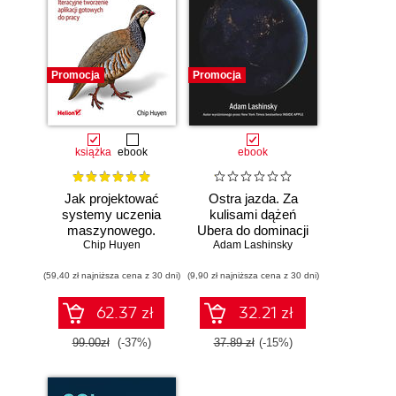
Promocja
Promocja
książka
ebook
ebook
Jak projektować
Ostra jazda. Za
systemy uczenia
kulisami dążeń
maszynowego.
Ubera do dominacji
Chip Huyen
Iteracyjne
Adam Lashinsky
na świecie
tworzenie aplikacji
(59,40 zł najniższa cena z 30 dni)
gotowych do pracy
(9,90 zł najniższa cena z 30 dni)
62.37 zł
32.21 zł
99.00zł
(-37%)
37.89 zł
(-15%)