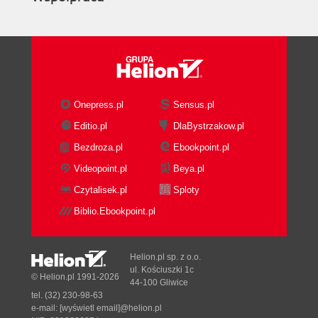
Onepress.pl
Sensus.pl
Editio.pl
DlaBystrzakow.pl
Bezdroza.pl
Ebookpoint.pl
Videopoint.pl
Beya.pl
Czytalisek.pl
Sploty
Biblio.Ebookpoint.pl
Helion.pl sp. z o.o.
ul. Kościuszki 1c
© Helion.pl 1991-2026
44-100 Gliwice
tel. (32) 230-98-63
e-mail:
[wyświetl email]@helion.pl