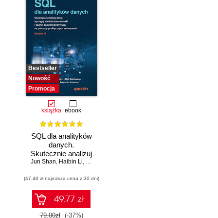
Bestseller
Nowość
Promocja
książka
ebook
SQL dla analityków
danych.
Skutecznie analizuj
Jun Shan
dane, wyciągaj
,
Haibin Li
,
Matt Goldwasser
,
Upom Malik
,
Benjamin Johnston
wartościowe
(47,40 zł najniższa cena z 30 dni)
wnioski i opanuj
zaawansowany
SQL na potrzeby
49.77 zł
praktycznych
zastosowań.
79.00zł
(-37%)