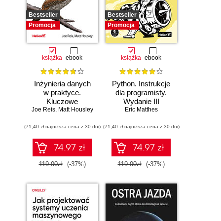
Bestseller
Bestseller
Promocja
Promocja
książka
ebook
książka
ebook
Inżynieria danych
Python. Instrukcje
w praktyce.
dla programisty.
Kluczowe
Wydanie III
Joe Reis
koncepcje i
,
Matt Housley
Eric Matthes
najlepsze
(71,40 zł najniższa cena z 30 dni)
technologie
(71,40 zł najniższa cena z 30 dni)
74.97 zł
74.97 zł
119.00zł
(-37%)
119.00zł
(-37%)