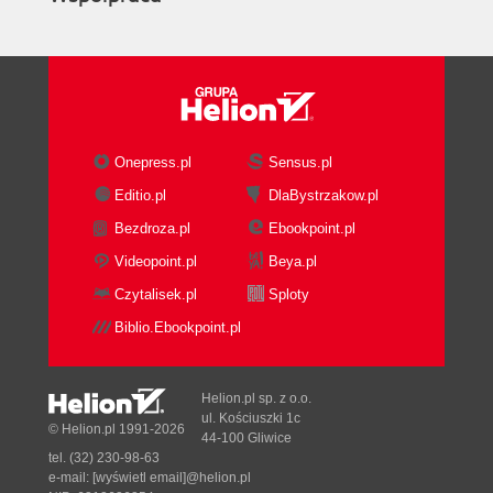
Onepress.pl
Sensus.pl
Editio.pl
DlaBystrzakow.pl
Bezdroza.pl
Ebookpoint.pl
Videopoint.pl
Beya.pl
Czytalisek.pl
Sploty
Biblio.Ebookpoint.pl
Helion.pl sp. z o.o.
ul. Kościuszki 1c
© Helion.pl 1991-2026
44-100 Gliwice
tel. (32) 230-98-63
e-mail:
[wyświetl email]@helion.pl