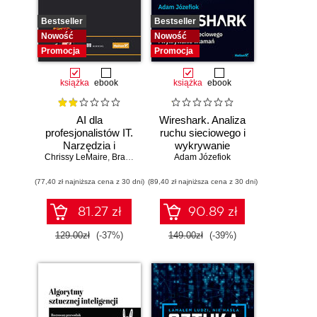
Bestseller
Bestseller
Nowość
Nowość
Promocja
Promocja
książka
ebook
książka
ebook
AI dla
Wireshark. Analiza
profesjonalistów IT.
ruchu sieciowego i
Narzędzia i
wykrywanie
Chrissy LeMaire
techniki
,
Brandon Abshire
Adam Józefiok
włamań
zwiększające
(77,40 zł najniższa cena z 30 dni)
produktywność
(89,40 zł najniższa cena z 30 dni)
81.27 zł
90.89 zł
129.00zł
(-37%)
149.00zł
(-39%)