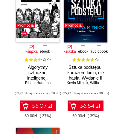
Promocja
Promocja
książka
ebook
książka
ebook
audiobook
Algorytmy
Sztuka podstępu.
sztucznej
Łamałem ludzi, nie
inteligencji.
hasła. Wydanie II
Rishal Hurbans
Ilustrowany
Kevin Mitnick
,
William L. Simon
przewodnik
(53,40 zł najniższa cena z 30 dni)
(35,94 zł najniższa cena z 30 dni)
56.07 zł
36.54 zł
89.00zł
(-37%)
59.90zł
(-39%)