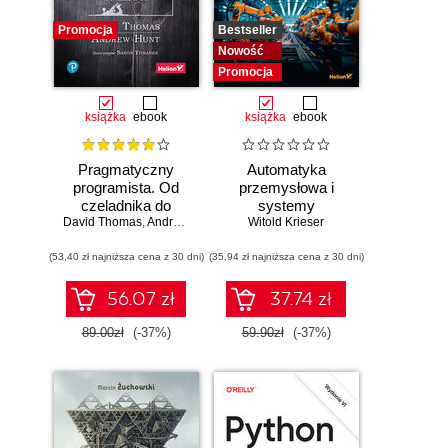
Promocja
Bestseller
Nowość
Promocja
książka
ebook
książka
ebook
Pragmatyczny
Automatyka
programista. Od
przemysłowa i
czeladnika do
systemy
mistrza. Wydanie II
David Thomas
,
Andrew Hunt
sterowania w
Witold Krieser
pigułce
(53,40 zł najniższa cena z 30 dni)
(35,94 zł najniższa cena z 30 dni)
56.07 zł
37.74 zł
89.00zł
(-37%)
59.90zł
(-37%)