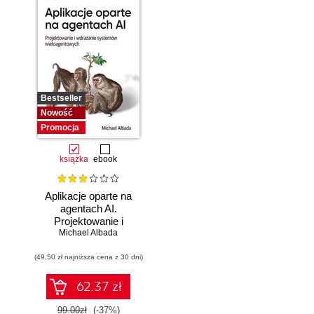
Bestseller
Nowość
Promocja
książka
ebook
Aplikacje oparte na
agentach AI.
Projektowanie i
Michael Albada
wdrażanie
systemów
(49,50 zł najniższa cena z 30 dni)
wieloagentowych
62.37 zł
99.00zł
(-37%)