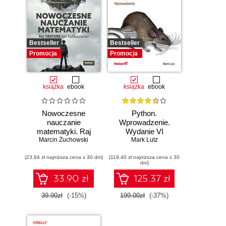
Bestseller
Bestseller
Promocja
Promocja
książka
ebook
książka
ebook
Nowoczesne
Python.
nauczanie
Wprowadzenie.
matematyki. Raj
Wydanie VI
Marcin Żuchowski
Cantora bez
Mark Lutz
kalkulatora?
(23,94 zł najniższa cena z 30 dni)
(119,40 zł najniższa cena z 30
dni)
33.90 zł
125.37 zł
39.90zł
(-15%)
199.00zł
(-37%)