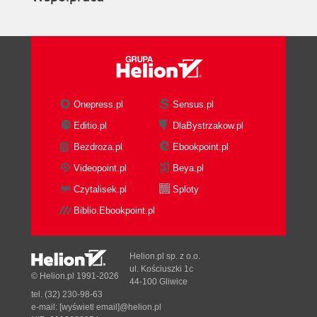
Onepress.pl
Sensus.pl
Editio.pl
DlaBystrzakow.pl
Bezdroza.pl
Ebookpoint.pl
Videopoint.pl
Beya.pl
Czytalisek.pl
Sploty
Biblio.Ebookpoint.pl
Helion.pl sp. z o.o.
ul. Kościuszki 1c
© Helion.pl 1991-2026
44-100 Gliwice
tel. (32) 230-98-63
e-mail:
[wyświetl email]@helion.pl