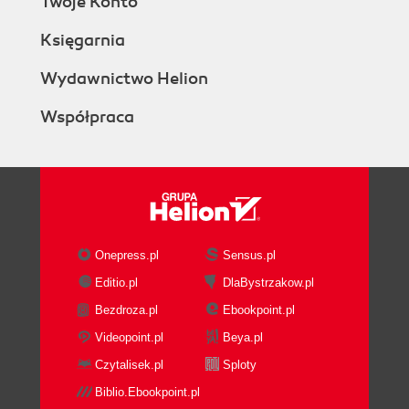
Twoje Konto
Księgarnia
Wydawnictwo Helion
Współpraca
Onepress.pl
Sensus.pl
Editio.pl
DlaBystrzakow.pl
Bezdroza.pl
Ebookpoint.pl
Videopoint.pl
Beya.pl
Czytalisek.pl
Sploty
Biblio.Ebookpoint.pl