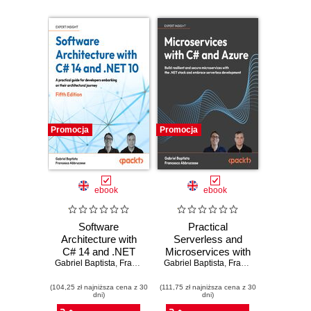
Promocja
Promocja
ebook
ebook
Software
Practical
Architecture with
Serverless and
C# 14 and .NET
Microservices with
Gabriel Baptista
10. Build enterprise
,
Francesco Abbruzzese
Gabriel Baptista
C#. Build resilient
,
Francesco Abbruzzese
applications using
and secure
(104,25 zł najniższa cena z 30
microservices,
(111,75 zł najniższa cena z 30
microservices with
dni)
dni)
DevSecOps, EF
the .NET stack and