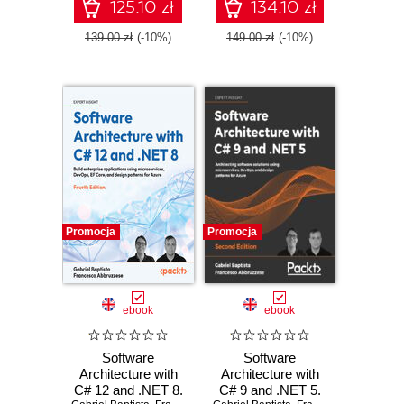
Core, and design
embrace
125.10 zł
134.10 zł
patterns for Azure -
serverless
Fifth Edition
development in
139.00 zł
(-10%)
149.00 zł
(-10%)
Azure
Promocja
Promocja
ebook
ebook
Software
Software
Architecture with
Architecture with
C# 12 and .NET 8.
C# 9 and .NET 5.