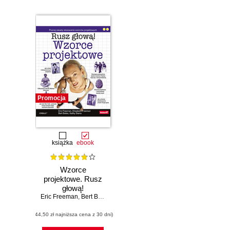
Promocja
książka
ebook
Wzorce
projektowe. Rusz
głową!
Eric Freeman
,
Bert Bates
,
Kathy Sierra
,
Elisabeth Robson
(44,50 zł najniższa cena z 30 dni)