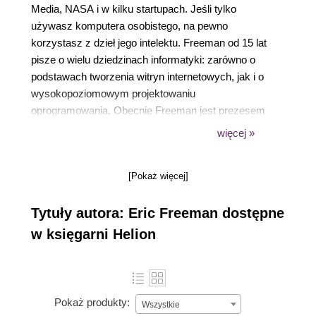
Media, NASA i w kilku startupach. Jeśli tylko
używasz komputera osobistego, na pewno
korzystasz z dzieł jego intelektu. Freeman od 15 lat
pisze o wielu dziedzinach informatyki: zarówno o
podstawach tworzenia witryn internetowych, jak i o
wysokopoziomowym projektowaniu
oprogramowania. Obecnie Freeman jest prezesem
spółki WickedlySmart. Wraz ze swoimi ukochanymi
więcej »
kobietami: żoną i córką mieszka w Austin.
[Pokaż więcej]
Tytuły autora: Eric Freeman dostępne
w księgarni Helion
Pokaż produkty:
Wszystkie