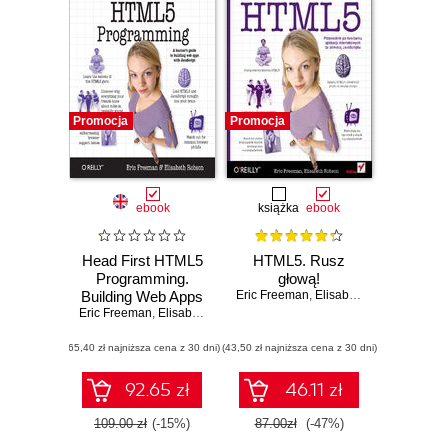
Promocja
Promocja
ebook
książka
ebook
Head First HTML5
HTML5. Rusz
Programming.
głową!
Building Web Apps
Eric Freeman
,
Elisabeth Robson
Eric Freeman
with JavaScript
,
Elisabeth Robson
(65,40 zł najniższa cena z 30 dni)
(43,50 zł najniższa cena z 30 dni)
92.65 zł
46.11 zł
109.00 zł
(-15%)
87.00zł
(-47%)