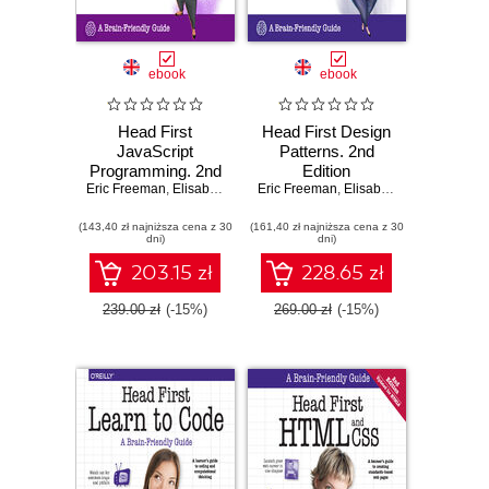
ebook
ebook
Head First
Head First Design
JavaScript
Patterns. 2nd
Programming. 2nd
Edition
Eric Freeman
Edition
,
Elisabeth Robson
Eric Freeman
,
Elisabeth Robson
(143,40 zł najniższa cena z 30
(161,40 zł najniższa cena z 30
dni)
dni)
203.15 zł
228.65 zł
239.00 zł
(-15%)
269.00 zł
(-15%)