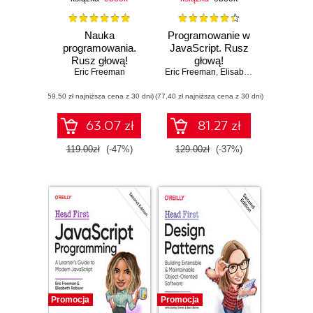
Nauka
Programowanie w
programowania.
JavaScript. Rusz
Rusz głową!
głową!
Eric Freeman
Eric Freeman
,
Elisabeth Robson
(59,50 zł najniższa cena z 30 dni)
(77,40 zł najniższa cena z 30 dni)
63.07 zł
81.27 zł
119.00zł
(-47%)
129.00zł
(-37%)
Promocja
Promocja