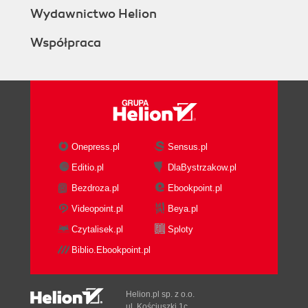
Wydawnictwo Helion
Współpraca
Onepress.pl
Sensus.pl
Editio.pl
DlaBystrzakow.pl
Bezdroza.pl
Ebookpoint.pl
Videopoint.pl
Beya.pl
Czytalisek.pl
Sploty
Biblio.Ebookpoint.pl
Helion.pl sp. z o.o.
ul. Kościuszki 1c