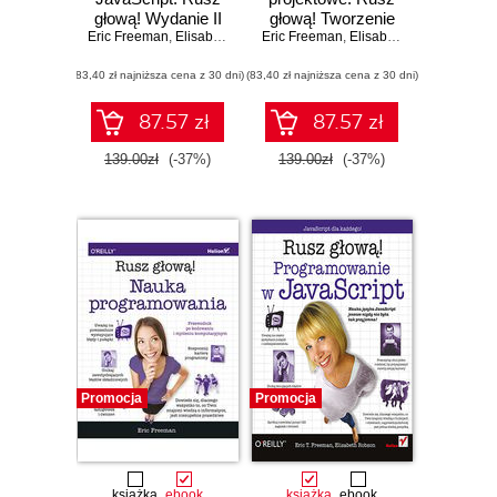
głową! Wydanie II
głową! Tworzenie
Eric Freeman
,
Elisabeth Robson
Eric Freeman
rozszerzalnego i
,
Elisabeth Robson
łatwego w
(83,40 zł najniższa cena z 30 dni)
(83,40 zł najniższa cena z 30 dni)
utrzymaniu
oprogramowania
obiektowego.
87.57 zł
87.57 zł
Wydanie II
139.00zł
(-37%)
139.00zł
(-37%)
Promocja
Promocja
książka
ebook
książka
ebook