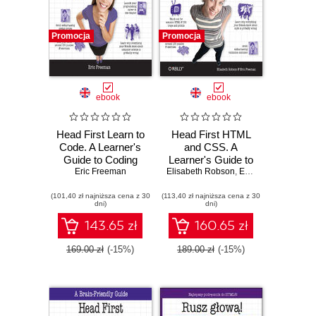
Promocja
Promocja
ebook
ebook
Head First Learn to
Head First HTML
Code. A Learner's
and CSS. A
Guide to Coding
Learner's Guide to
and Computational
Eric Freeman
Elisabeth Robson
Creating
,
Eric Freeman
Thinking
Standards-Based
(101,40 zł najniższa cena z 30
(113,40 zł najniższa cena z 30
Web Pages. 2nd
dni)
dni)
Edition
143.65 zł
160.65 zł
169.00 zł
(-15%)
189.00 zł
(-15%)