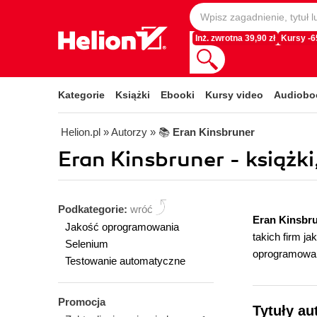
Inż. zwrotna 39,90 zł
Kursy -
Kategorie
Książki
Ebooki
Kursy video
Audiobo
Helion.pl
» Autorzy
» 📚
Eran Kinsbruner
Eran Kinsbruner - książki
Podkategorie:
wróć
Eran Kinsbr
Jakość oprogramowania
takich firm j
Selenium
oprogramowan
Testowanie automatyczne
Promocja
Tytuły au