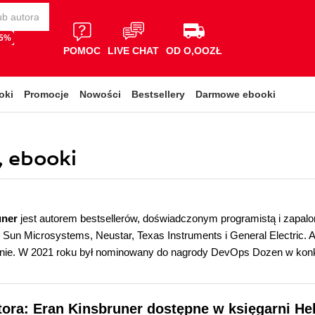
65%
POMOC
LIVE CHAT
OD O,OOZŁ
oki
Promocje
Nowości
Bestsellery
Darmowe ebooki
, ebooki
uner
jest autorem bestsellerów, doświadczonym programistą i zapal
ak Sun Microsystems, Neustar, Texas Instruments i General Electric. 
ie. W 2021 roku był nominowany do nagrody DevOps Dozen w kon
tora: Eran Kinsbruner dostępne w księgarni He