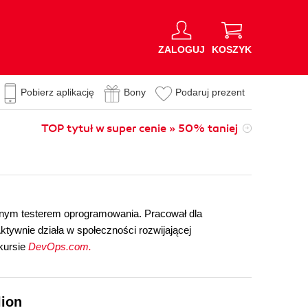
ZALOGUJ
KOSZYK
Pobierz aplikację
Bony
Podaruj prezent
TOP tytuł w super cenie » 50% taniej
onym testerem oprogramowania. Pracował dla
Aktywnie działa w społeczności rozwijającej
kursie
DevOps.com.
lion