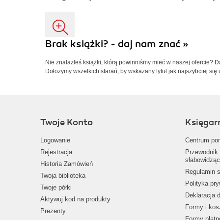
Brak książki? - daj nam znać »
Nie znalazłeś książki, którą powinniśmy mieć w naszej ofercie? 
Dołożymy wszelkich starań, by wskazany tytuł jak najszybciej się 
Twoje Konto
Księgar
Logowanie
Centrum po
Rejestracja
Przewodnik 
słabowidząc
Historia Zamówień
Regulamin s
Twoja biblioteka
Polityka pr
Twoje półki
Deklaracja 
Aktywuj kod na produkty
Formy i kos
Prezenty
Formy płatn