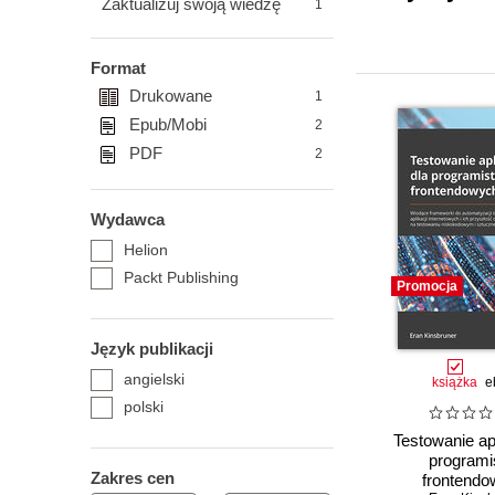
Zaktualizuj swoją wiedzę
1
Format
Drukowane
1
Epub/Mobi
2
PDF
2
Wydawca
Helion
Packt Publishing
Promocja
Język publikacji
angielski
książka
e
polski
Testowanie apl
programi
Zakres cen
frontendo