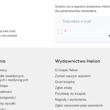
Średnio raz w tygodniu dostaniesz infor
dla subskrybentów newslettera.
Daj nam znać.
*
Chcę otrzymywać na podany e-ma
u nas pojawił.
oraz nowościach wydawniczych.
nia
Wydawnictwo Helion
mocy
O Grupie Helion
dla niewidomych,
Zostań naszym autorem!
ych i niesłyszących
Oceń książkę
klepu
Zgłoś erratę
ywatności
Przykłady do książek
dostępności
Nagrody i wyróżnienia
zty wysyłki
Zgłoś naruszenie praw autorskich
ości