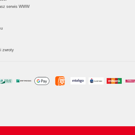
nasz serwis WWW
su
i zwroty