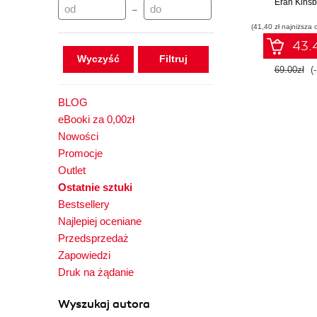
Wiodące fram
Eran Kinsb
–
automatyzacj
(41,40 zł najniższa 
aplikacji inter
ich przyszło
43.4
na testo
Wyczyść
niskokodo
69.00zł
(
sztucznej int
BLOG
eBooki za 0,00zł
Nowości
Promocje
Outlet
Ostatnie sztuki
Bestsellery
Najlepiej oceniane
Przedsprzedaż
Zapowiedzi
Druk na żądanie
Wyszukaj autora