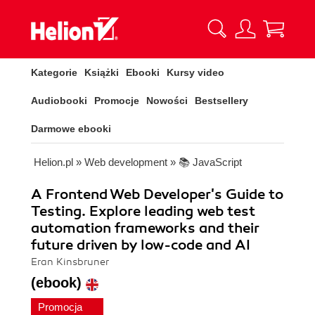
Kategorie
Książki
Ebooki
Kursy video
Audiobooki
Promocje
Nowości
Bestsellery
Darmowe ebooki
Helion.pl
»
Web development
»
📚 JavaScript
A Frontend Web Developer's Guide to
Testing. Explore leading web test
automation frameworks and their
future driven by low-code and AI
Eran Kinsbruner
(ebook)
Promocja