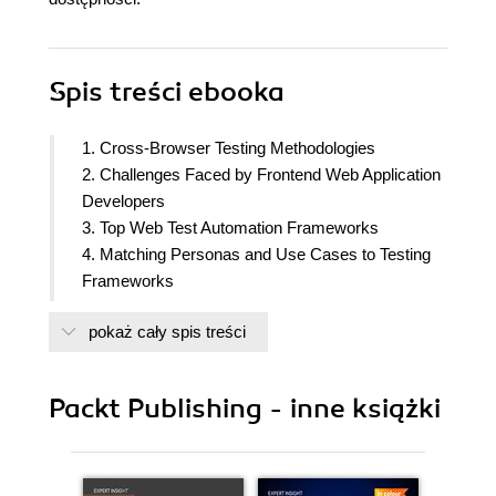
Spis treści
ebooka
1. Cross-Browser Testing Methodologies
2. Challenges Faced by Frontend Web Application
Developers
3. Top Web Test Automation Frameworks
4. Matching Personas and Use Cases to Testing
Frameworks
5. Introducing the Leading Frontend Web
pokaż cały spis treści
Development Frameworks
6. Map the Pillars of a Dev Testing Strategy for
Web Applications
Packt Publishing - inne książki
7. Core Capabilities of the Leading JavaScript Test
Automation Frameworks
8. Measuring Test Coverage of the Web
Application