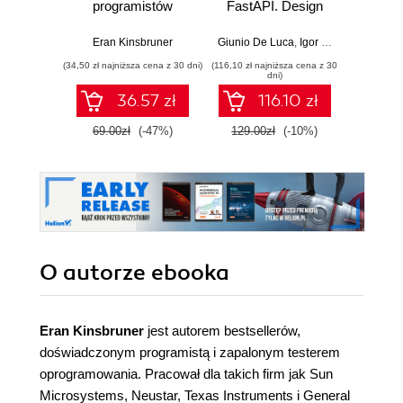
programistów
FastAPI. Design
fu
frontendowych.
production-ready,
devel
Wiodące
AI-enabled
Java
Eran Kinsbruner
Giunio De Luca
,
Igor Benav
Ahmad G
frameworki do
microservices with
Ang
(34,50 zł najniższa cena z 30 dni)
(116,10 zł najniższa cena z 30
(116,10 zł 
automatyzacji
Python
Typ
dni)
testów aplikacji
Seco
36.57 zł
116.10 zł
internetowych i ich
przyszłość oparta
69.00zł
(-47%)
129.00zł
(-10%)
129.0
na testowaniu
niskokodowym i
sztucznej
inteligencji
O autorze
ebooka
Eran Kinsbruner
jest autorem bestsellerów,
doświadczonym programistą i zapalonym testerem
oprogramowania. Pracował dla takich firm jak Sun
Microsystems, Neustar, Texas Instruments i General