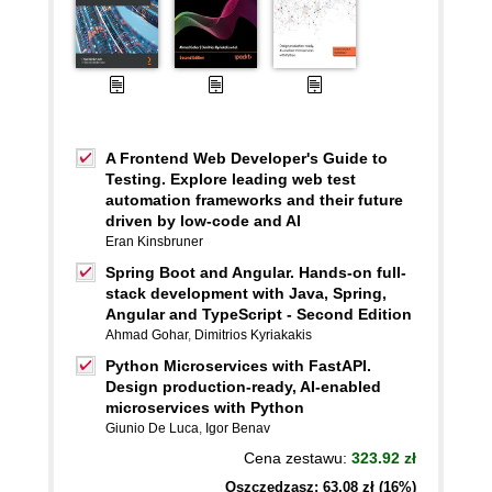
A Frontend Web Developer's Guide to
Testing. Explore leading web test
automation frameworks and their future
driven by low-code and AI
Eran Kinsbruner
Spring Boot and Angular. Hands-on full-
stack development with Java, Spring,
Angular and TypeScript - Second Edition
Ahmad Gohar
,
Dimitrios Kyriakakis
Python Microservices with FastAPI.
Design production-ready, AI-enabled
microservices with Python
Giunio De Luca
,
Igor Benav
Cena zestawu:
323.92 zł
Oszczędzasz: 63,08 zł (16%)