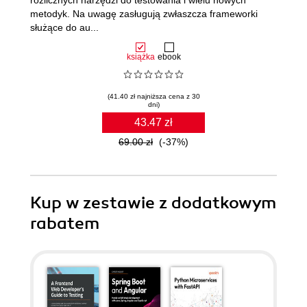
rozlicznych narzędzi do testowania i wielu nowych
metodyk. Na uwagę zasługują zwłaszcza frameworki
służące do au...
książka
ebook
(41.40 zł najniższa cena z 30
dni)
43.47 zł
69.00 zł
(-37%)
Kup w zestawie z dodatkowym
rabatem