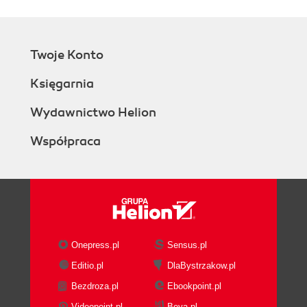
Twoje Konto
Księgarnia
Wydawnictwo Helion
Współpraca
Onepress.pl
Sensus.pl
Editio.pl
DlaBystrzakow.pl
Bezdroza.pl
Ebookpoint.pl
Videopoint.pl
Beya.pl