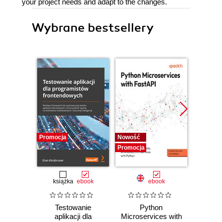
your project needs and adapt to the changes.
Wybrane bestsellery
Promocja
Nowość
Nowość
Promocja
Promocj
książka
ebook
ebook
Testowanie
Python
Sprin
aplikacji dla
Microservices with
Angula