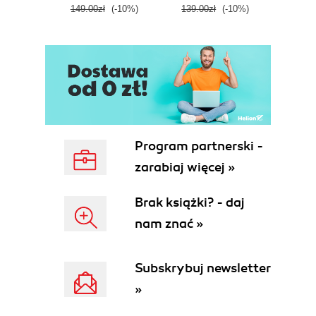
149.00zł
(-10%)
139.00zł
(-10%)
129.0
E
Program partnerski -
zarabiaj więcej »
Brak książki? - daj
nam znać »
Subskrybuj newsletter
»