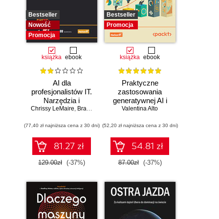
Bestseller
Bestseller
Nowość
Promocja
Promocja
książka
ebook
książka
ebook
AI dla
Praktyczne
profesjonalistów IT.
zastosowania
Narzędzia i
generatywnej AI i
Chrissy LeMaire
techniki
,
Brandon Abshire
Valentina Alto
ChatGPT.
zwiększające
Wykorzystaj
(77,40 zł najniższa cena z 30 dni)
produktywność
(52,20 zł najniższa cena z 30 dni)
potencjał inżynierii
promptów z
technologiami
81.27 zł
54.81 zł
OpenAI dla
zwiększenia
129.00zł
(-37%)
87.00zł
(-37%)
produktywności i
kreatywności.
Wydanie II