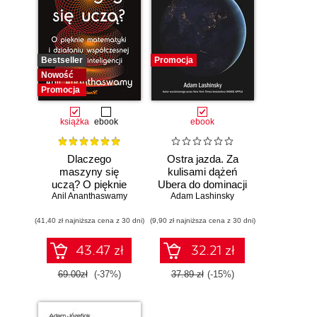
Bestseller
Promocja
Nowość
Promocja
książka
ebook
ebook
Dlaczego
Ostra jazda. Za
maszyny się
kulisami dążeń
uczą? O pięknie
Ubera do dominacji
Anil Ananthaswamy
matematyki i
Adam Lashinsky
na świecie
działaniu
(41,40 zł najniższa cena z 30 dni)
współczesnej
(9,90 zł najniższa cena z 30 dni)
sztucznej
inteligencji
43.47 zł
32.21 zł
69.00zł
(-37%)
37.89 zł
(-15%)