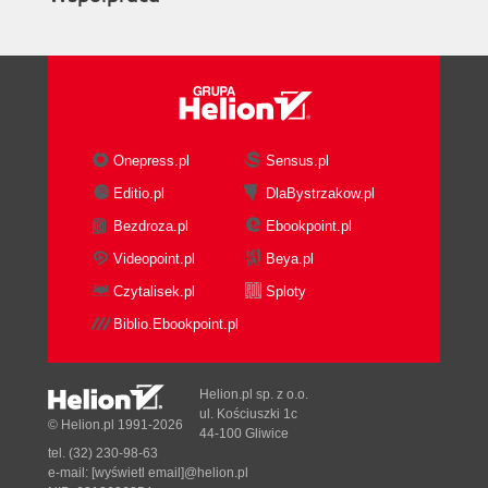
Onepress.pl
Sensus.pl
Editio.pl
DlaBystrzakow.pl
Bezdroza.pl
Ebookpoint.pl
Videopoint.pl
Beya.pl
Czytalisek.pl
Sploty
Biblio.Ebookpoint.pl
Helion.pl sp. z o.o.
ul. Kościuszki 1c
© Helion.pl 1991-2026
44-100 Gliwice
tel. (32) 230-98-63
e-mail:
[wyświetl email]@helion.pl