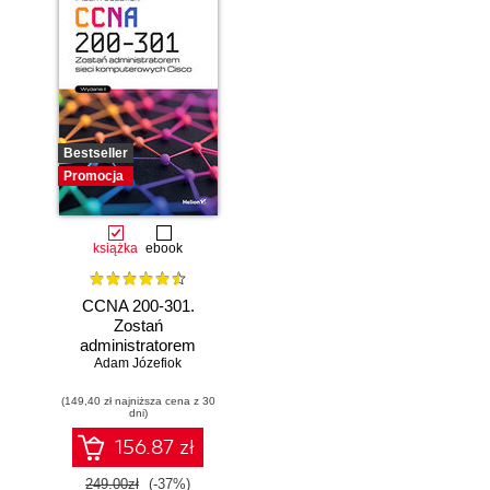
Bestseller
Promocja
książka
ebook
CCNA 200-301.
Zostań
administratorem
Adam Józefiok
sieci
komputerowych
(149,40 zł najniższa cena z 30
Cisco. Wydanie II
dni)
156.87 zł
249.00zł
(-37%)