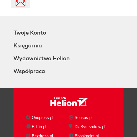
Twoje Konto
Księgarnia
Wydawnictwo Helion
Współpraca
Onepress.pl
Sensus.pl
Editio.pl
DlaBystrzakow.pl
Bezdroza.pl
Ebookpoint.pl