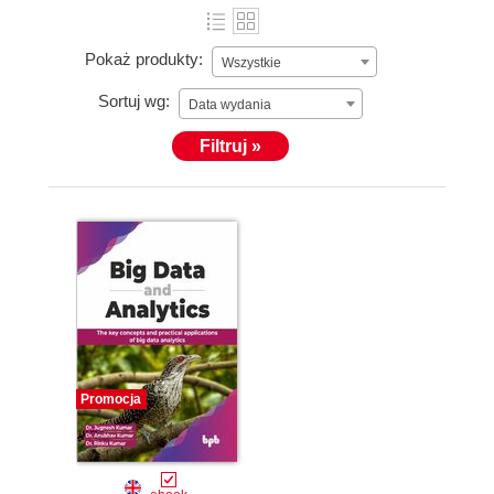
Pokaż produkty:
Wszystkie
Sortuj wg:
Data wydania
Filtruj »
Promocja