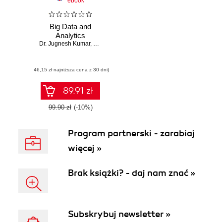
ebook
Big Data and
Analytics
Dr. Jugnesh Kumar
,
Dr. Anubhav Kumar
,
Dr. Rinku Kumar
(46,15 zł najniższa cena z 30 dni)
89.91 zł
99.90 zł
(-10%)
Program partnerski - zarabiaj
więcej »
Brak książki? - daj nam znać »
Subskrybuj newsletter »