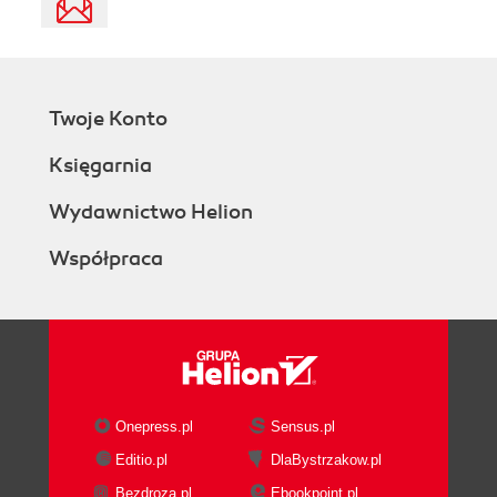
Twoje Konto
Księgarnia
Wydawnictwo Helion
Współpraca
Onepress.pl
Sensus.pl
Editio.pl
DlaBystrzakow.pl
Bezdroza.pl
Ebookpoint.pl