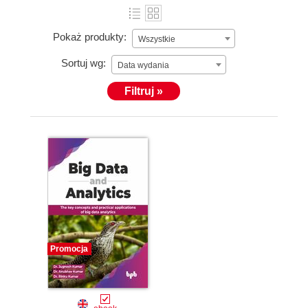
Pokaż produkty:
Wszystkie
Sortuj wg:
Data wydania
Filtruj »
Promocja