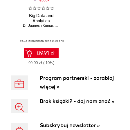
ebook
Big Data and
Analytics
Dr. Jugnesh Kumar
,
Dr. Anubhav Kumar
,
Dr. Rinku Kumar
(46,15 zł najniższa cena z 30 dni)
89.91 zł
99.90 zł
(-10%)
Program partnerski - zarabiaj
więcej »
Brak książki? - daj nam znać »
Subskrybuj newsletter »