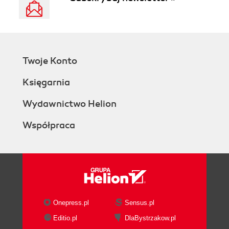
Twoje Konto
Księgarnia
Wydawnictwo Helion
Współpraca
Onepress.pl
Sensus.pl
Editio.pl
DlaBystrzakow.pl