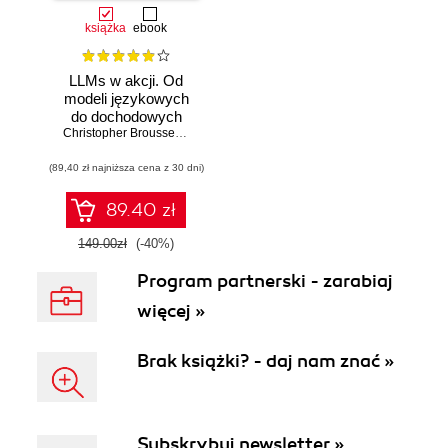
książka
ebook
LLMs w akcji. Od
modeli językowych
do dochodowych
produktów
Christopher Brousseau
,
Matt Sharp
(89,40 zł najniższa cena z 30 dni)
89.40 zł
149.00zł
(-40%)
Program partnerski - zarabiaj
więcej »
Brak książki? - daj nam znać »
Subskrybuj newsletter »