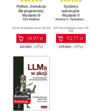
Python. Instrukcje
Systemy
dla programisty.
operacyjne.
Wydanie III
Wydanie V
Eric Matthes
Andrew S. Tanenbaum
,
Herbert Bos
(71,40 zł najniższa cena z 30 dni)
(107,40 zł najniższa cena z 30
dni)
74.97 zł
112.77 zł
119.00zł
(-37%)
179.00zł
(-37%)
Bestseller
Promocja