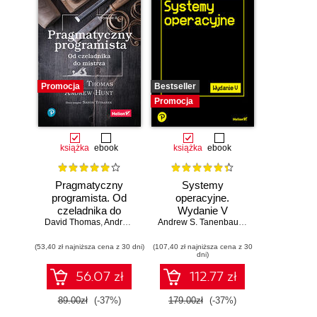
Promocja
Bestseller
Promocja
książka
ebook
książka
ebook
Pragmatyczny
Systemy
programista. Od
operacyjne.
czeladnika do
Wydanie V
mistrza. Wydanie II
David Thomas
,
Andrew Hunt
Andrew S. Tanenbaum
,
Herbert Bos
(53,40 zł najniższa cena z 30 dni)
(107,40 zł najniższa cena z 30
dni)
56.07 zł
112.77 zł
89.00zł
(-37%)
179.00zł
(-37%)