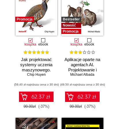
Promocja
Bestseller
Nowość
Promocja
książka
ebook
książka
ebook
Jak projektować
Aplikacje oparte na
systemy uczenia
agentach AI.
maszynowego.
Projektowanie i
Chip Huyen
Iteracyjne
Michael Albada
wdrażanie
tworzenie aplikacji
systemów
(59,40 zł najniższa cena z 30 dni)
gotowych do pracy
(49,50 zł najniższa cena z 30 dni)
wieloagentowych
62.37 zł
62.37 zł
99.00zł
(-37%)
99.00zł
(-37%)