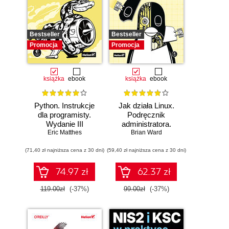
Bestseller
Bestseller
Promocja
Promocja
książka
ebook
książka
ebook
Python. Instrukcje
Jak działa Linux.
dla programisty.
Podręcznik
Wydanie III
administratora.
Eric Matthes
Wydanie III
Brian Ward
(71,40 zł najniższa cena z 30 dni)
(59,40 zł najniższa cena z 30 dni)
74.97 zł
62.37 zł
119.00zł
(-37%)
99.00zł
(-37%)