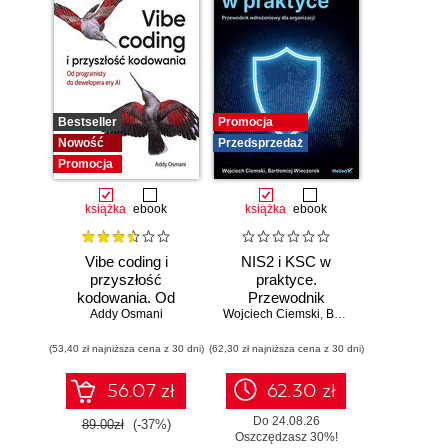
Bestseller
Promocja
Nowość
Przedsprzedaż
Promocja
książka
ebook
książka
ebook
Vibe coding i
NIS2 i KSC w
przyszłość
praktyce.
kodowania. Od
Przewodnik
programisty do
Addy Osmani
Wojciech Ciemski
wdrożeniowy dla
,
Bartłomiej Wieczorek
dewelopera ery AI
organizacji
(53,40 zł najniższa cena z 30 dni)
(62,30 zł najniższa cena z 30 dni)
56.07 zł
62.30 zł
Do 24.08.26
89.00zł
(-37%)
Oszczędzasz 30%!