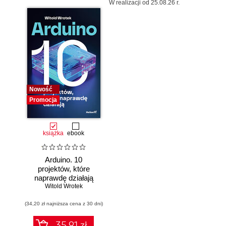
W realizacji od 25.08.26 r.
Nowość
Promocja
książka
ebook
Arduino. 10
projektów, które
naprawdę działają
Witold Wrotek
(34,20 zł najniższa cena z 30 dni)
35.91 zł