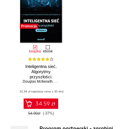
Promocja
książka
ebook
Inteligentna sieć.
Algorytmy
przyszłości.
Douglas McIlwraith
Wydanie II
,
Haralambos Marmanis
,
Dmitry Babenko
(32,94 zł najniższa cena z 30 dni)
34.59 zł
54.90zł
(-37%)
Program partnerski - zarabiaj