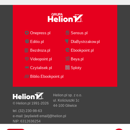
Onepress.pl
Sensus.pl
Editio.pl
DlaBystrzakow.pl
Bezdroza.pl
Ebookpoint.pl
Videopoint.pl
Beya.pl
Czytalisek.pl
Sploty
Biblio.Ebookpoint.pl
Helion.pl sp. z o.o.
ul. Kościuszki 1c
© Helion.pl 1991-2026
44-100 Gliwice
tel. (32) 230-98-63
e-mail:
[wyświetl email]@helion.pl
NIP: 6312636254
Regon: 241989027