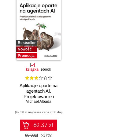
Bestseller
Nowość
Promocja
książka
ebook
Aplikacje oparte na
agentach AI.
Projektowanie i
Michael Albada
wdrażanie
systemów
(49,50 zł najniższa cena z 30 dni)
wieloagentowych
62.37 zł
99.00zł
(-37%)