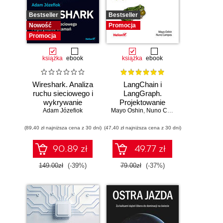
Bestseller
Bestseller
Nowość
Promocja
Promocja
książka
ebook
książka
ebook
Wireshark. Analiza
LangChain i
ruchu sieciowego i
LangGraph.
wykrywanie
Projektowanie
Adam Józefiok
włamań
Mayo Oshin
aplikacji opartych
,
Nuno Campos
na dużych
(89,40 zł najniższa cena z 30 dni)
(47,40 zł najniższa cena z 30 dni)
modelach
językowych w
praktyce
90.89 zł
49.77 zł
149.00zł
(-39%)
79.00zł
(-37%)