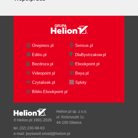
Onepress.pl
Sensus.pl
Editio.pl
DlaBystrzakow.pl
Bezdroza.pl
Ebookpoint.pl
Videopoint.pl
Beya.pl
Czytalisek.pl
Sploty
Biblio.Ebookpoint.pl
Helion.pl sp. z o.o.
ul. Kościuszki 1c
© Helion.pl 1991-2026
44-100 Gliwice
tel. (32) 230-98-63
e-mail:
[wyświetl email]@helion.pl