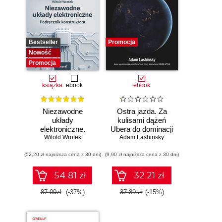
Bestseller
Promocja
Nowość
Promocja
książka
ebook
ebook
Niezawodne
Ostra jazda. Za
układy
kulisami dążeń
elektroniczne.
Ubera do dominacji
Witold Wrotek
Podręcznik
Adam Lashinsky
na świecie
konstruktora
(52,20 zł najniższa cena z 30 dni)
(9,90 zł najniższa cena z 30 dni)
54.81 zł
32.21 zł
87.00zł
(-37%)
37.89 zł
(-15%)