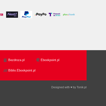
Bezdroza.pl
Ebookpoint.pl
Biblio.Ebookpoint.pl
Designed with ♥ by
Tonik.pl