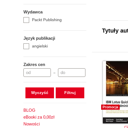
Wydawca
Packt Publishing
Tytuły au
Język publikacji
angielski
Zakres cen
–
Wyczyść
Promocja
BLOG
eBooki za 0,00zł
Nowości