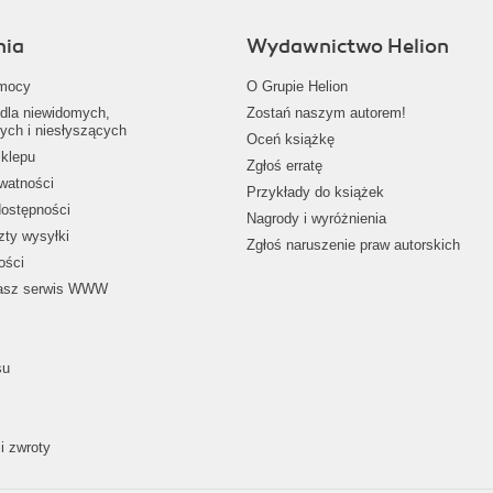
nia
Wydawnictwo Helion
mocy
O Grupie Helion
dla niewidomych,
Zostań naszym autorem!
ych i niesłyszących
Oceń książkę
klepu
Zgłoś erratę
ywatności
Przykłady do książek
dostępności
Nagrody i wyróżnienia
zty wysyłki
Zgłoś naruszenie praw autorskich
ości
nasz serwis WWW
su
i zwroty