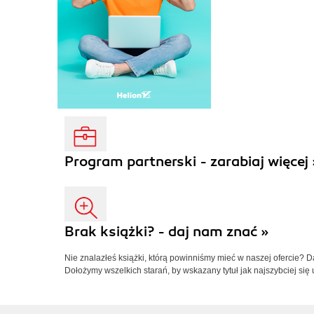
Program partnerski - zarabiaj więcej 
Brak książki? - daj nam znać »
Nie znalazłeś książki, którą powinniśmy mieć w naszej ofercie? 
Dołożymy wszelkich starań, by wskazany tytuł jak najszybciej się 