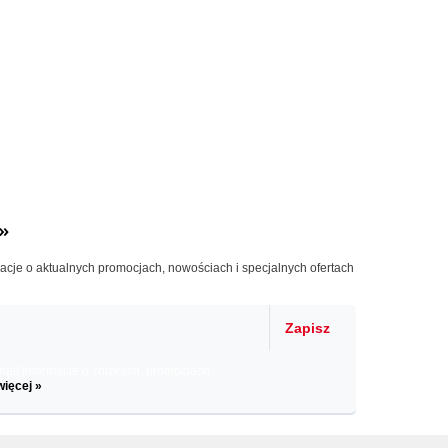
»
macje o aktualnych promocjach, nowościach i specjalnych ofertach
Zapisz
il informacje o zniżkach, promocjach
więcej »