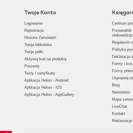
Twoje Konto
Księgar
Logowanie
Centrum po
Rejestracja
Przewodnik 
słabowidząc
Historia Zamówień
Regulamin s
Twoja biblioteka
Polityka pr
Twoje półki
Deklaracja 
Aktywuj kod na produkty
Formy i kos
Prezenty
Formy płatn
Testy i certyfikaty
Usprawnij 
Aplikacja Helion - Android
Blog
Aplikacja Helion - iOS
Newsletter
Aplikacja Helion - AppGallery
Mapa serwi
LiveChat
Kontakt
Reklamacje 