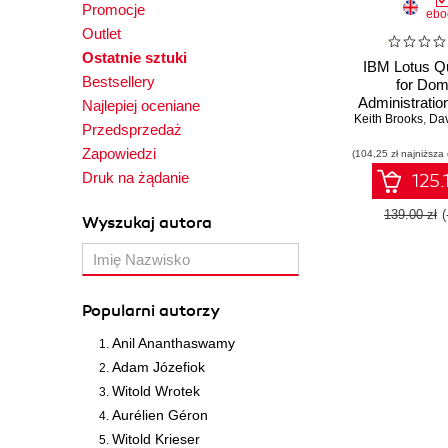
Promocje
ebo
Outlet
Ostatnie sztuki
IBM Lotus Qu
Bestsellery
for Dom
Administratio
Najlepiej oceniane
Keith Brooks
effective and 
,
Dav
Przedsprzedaż
team collabo
Zapowiedzi
(104,25 zł najniższa
building a sol
infrastructure
Druk na żądanie
125.
Lotus Quic
139.00 zł
Wyszukaj autora
Popularni autorzy
Anil Ananthaswamy
Adam Józefiok
Witold Wrotek
Aurélien Géron
Witold Krieser