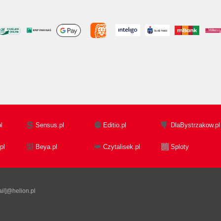
l
Sensus.pl
Editio.pl
DlaBystrzakow.pl
pl
Beya.pl
Czytalisek.pl
Sploty
il]@helion.pl