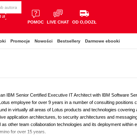
 zł
POMOC
LIVE CHAT
OD O,OOZŁ
oki
Promocje
Nowości
Bestsellery
Darmowe ebooki
 an IBM Senior Certified Executive IT Architect with IBM Software Ser
otus employee for over 9 years in a number of consulting positions 
nd in virtually all areas of Lotus products and technologies coverin
ive application architectures, to security architectures and messaging
l as other team collaboration technologies and its deployment within
ino for over 15 years.