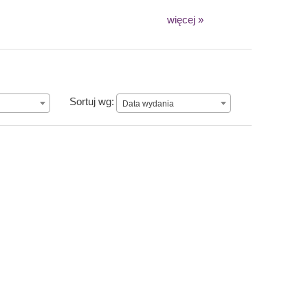
więcej »
Data wydania
Sortuj wg:
Data wydania