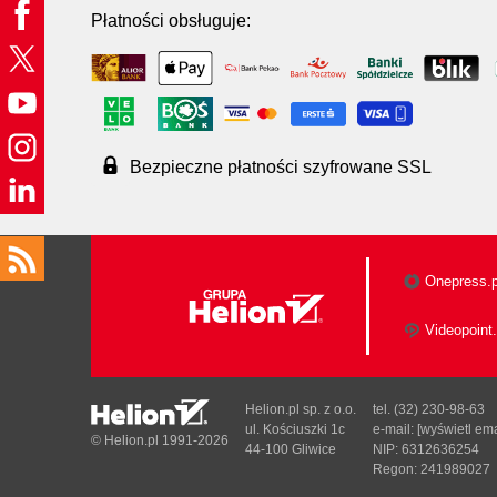
Płatności obsługuje:
Bezpieczne płatności szyfrowane SSL
Onepress.p
Videopoint.
Helion.pl sp. z o.o.
tel. (32) 230-98-63
ul. Kościuszki 1c
e-mail:
[wyświetl ema
© Helion.pl 1991-2026
44-100 Gliwice
NIP: 6312636254
Regon: 241989027