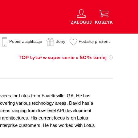
ZALOGUJ
KOSZYK
Pobierz aplikację
Bony
Podaruj prezent
TOP tytuł w super cenie » 50% taniej
vices for Lotus from Fayetteville, GA. He has
covering various technology areas. David has a
g areas ranging from low-level API development
 architectures. His current focus is on Lotus
 enterprise customers. He has worked with Lotus