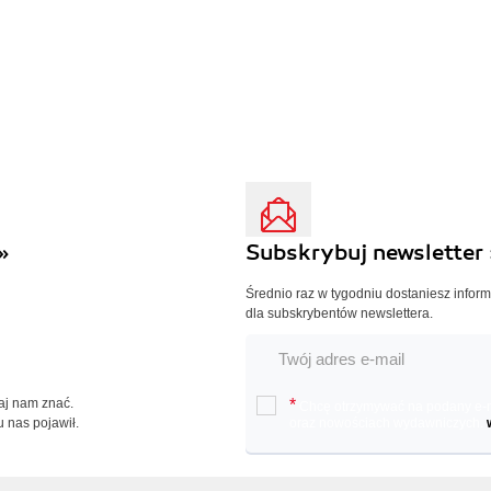
»
Subskrybuj newsletter 
Średnio raz w tygodniu dostaniesz infor
dla subskrybentów newslettera.
Daj nam znać.
*
Chcę otrzymywać na podany e-ma
u nas pojawił.
oraz nowościach wydawniczych.