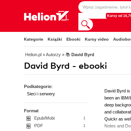
Kursy od 16,70
Kategorie
Książki
Ebooki
Kursy video
Audiobo
Helion.pl
» Autorzy
» 📚
David Byrd
David Byrd - ebooki
Podkategorie:
David Byrd is
Sieci i serwery
been an IBM/L
deep backgrou
Format
and collaborat
Epub/Mobi
1
Quickr as wel
PDF
Notes and Dom
1