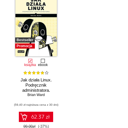
Bestseller
Promocja
książka
ebook
Jak działa Linux.
Podręcznik
administratora.
Wydanie III
Brian Ward
(59,40 zł najniższa cena z 30 dni)
62.37 zł
99.00zł
(-37%)