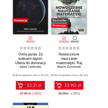
Promocja
Bestseller
Promocja
ebook
książka
ebook
Ostra jazda. Za
Nowoczesne
kulisami dążeń
nauczanie
Ubera do dominacji
matematyki. Raj
Adam Lashinsky
na świecie
Marcin Żuchowski
Cantora bez
kalkulatora?
(9,90 zł najniższa cena z 30 dni)
(23,94 zł najniższa cena z 30 dni)
32.21 zł
33.90 zł
37.89 zł
(-15%)
39.90zł
(-15%)