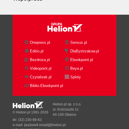
Onepress.pl
Sensus.pl
Editio.pl
DlaBystrzakow.pl
Bezdroza.pl
Ebookpoint.pl
Videopoint.pl
Beya.pl
Czytalisek.pl
Sploty
Biblio.Ebookpoint.pl
Helion.pl sp. z o.o.
ul. Kościuszki 1c
© Helion.pl 1991-2026
44-100 Gliwice
tel. (32) 230-98-63
e-mail:
[wyświetl email]@helion.pl