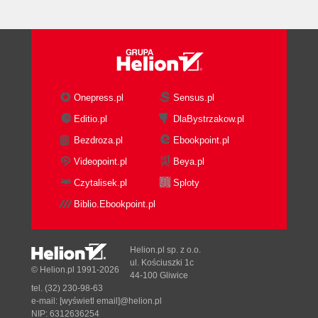
Onepress.pl
Sensus.pl
Editio.pl
DlaBystrzakow.pl
Bezdroza.pl
Ebookpoint.pl
Videopoint.pl
Beya.pl
Czytalisek.pl
Sploty
Biblio.Ebookpoint.pl
Helion.pl sp. z o.o.
ul. Kościuszki 1c
© Helion.pl 1991-2026
44-100 Gliwice
tel. (32) 230-98-63
e-mail:
[wyświetl email]@helion.pl
NIP: 6312636254