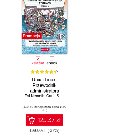
Promocja
książka
ebook
Unix i Linux.
Przewodnik
administratora
Evi Nemeth
systemów.
,
Garth Snyder
,
Trent R. Hein
,
Ben Whaley
,
Dan Mackin
Wydanie V
(119,40 zł najniższa cena z 30
dni)
125.37 zł
199.00zł
(-37%)