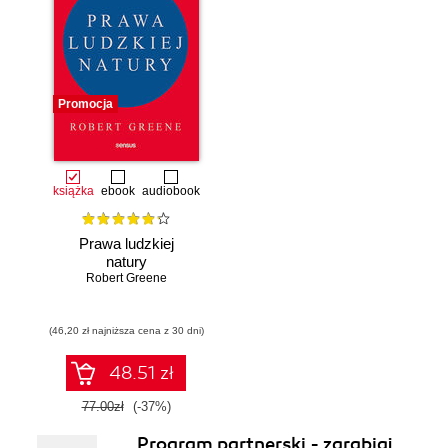
Promocja
książka
ebook
audiobook
Prawa ludzkiej
natury
Robert Greene
(46,20 zł najniższa cena z 30 dni)
48.51 zł
77.00zł
(-37%)
Program partnerski - zarabiaj