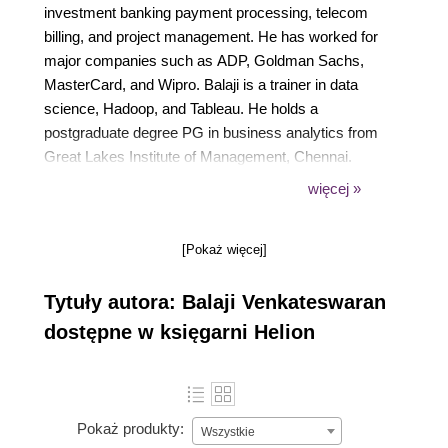
investment banking payment processing, telecom
billing, and project management. He has worked for
major companies such as ADP, Goldman Sachs,
MasterCard, and Wipro. Balaji is a trainer in data
science, Hadoop, and Tableau. He holds a
postgraduate degree PG in business analytics from
Great Lakes Institute of Management, Chennai.
Balaji has expertise relating to statistics,
więcej »
classification, regression, pattern recognition, time
series forecasting, and unstructured data analysis
[Pokaż więcej]
using text mining procedures. His main interests are
neural networks and deep learning. Balaji holds
Tytuły autora: Balaji Venkateswaran
various certifications in IBM SPSS, IBM Watson,
IBM big data architect, cloud architect, CEH, Splunk,
dostępne w księgarni Helion
Salesforce, Agile CSM, and AWS. If you have any
questions, don't hesitate to message him on
LinkedIn (balvenkateswaran); he will be more than
glad to help fellow data scientists.
Pokaż produkty:
Wszystkie