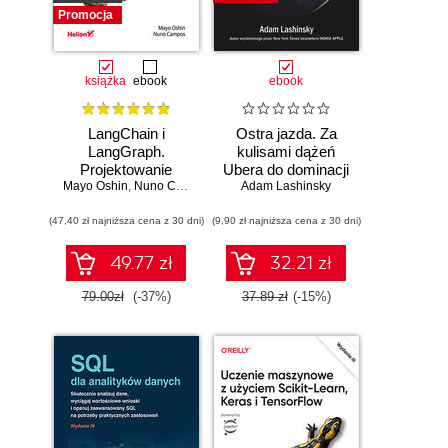
Promocja
książka
ebook
ebook
LangChain i
Ostra jazda. Za
LangGraph.
kulisami dążeń
Projektowanie
Ubera do dominacji
Mayo Oshin
aplikacji opartych
,
Nuno Campos
Adam Lashinsky
na świecie
na dużych
(47,40 zł najniższa cena z 30 dni)
modelach
(9,90 zł najniższa cena z 30 dni)
językowych w
praktyce
49.77 zł
32.21 zł
79.00zł
(-37%)
37.89 zł
(-15%)