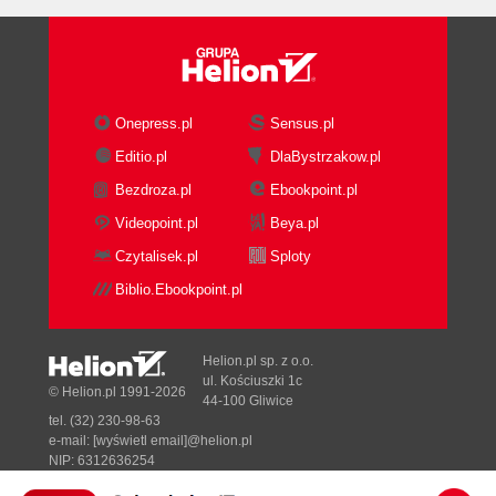
Onepress.pl
Sensus.pl
Editio.pl
DlaBystrzakow.pl
Bezdroza.pl
Ebookpoint.pl
Videopoint.pl
Beya.pl
Czytalisek.pl
Sploty
Biblio.Ebookpoint.pl
Helion.pl sp. z o.o.
ul. Kościuszki 1c
© Helion.pl 1991-2026
44-100 Gliwice
tel. (32) 230-98-63
e-mail:
[wyświetl email]@helion.pl
NIP: 6312636254
Regon: 241989027