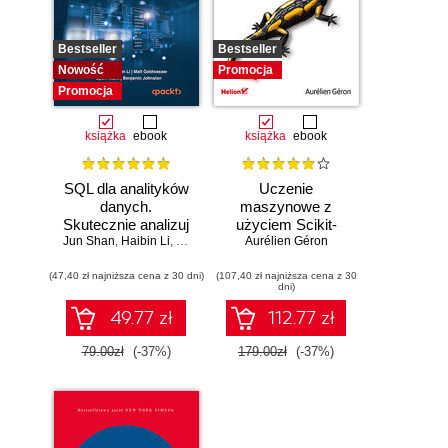
Bestseller
Bestseller
Nowość
Promocja
Promocja
książka
ebook
książka
ebook
SQL dla analityków
Uczenie
danych.
maszynowe z
Skutecznie analizuj
użyciem Scikit-
Jun Shan
dane, wyciągaj
,
Haibin Li
,
Matt Goldwasser
Learn, Keras i
Aurélien Géron
,
Upom Malik
,
Benjamin Johnston
wartościowe
TensorFlow.
(47,40 zł najniższa cena z 30 dni)
wnioski i opanuj
(107,40 zł najniższa cena z 30
Wydanie III
dni)
zaawansowany
SQL na potrzeby
49.77 zł
112.77 zł
praktycznych
zastosowań.
79.00zł
(-37%)
179.00zł
(-37%)
Wydanie IV