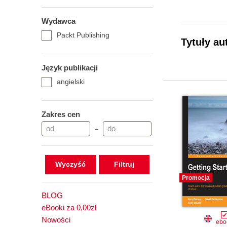
Wydawca
Packt Publishing
Tytuły au
Język publikacji
angielski
Zakres cen
–
Wyczyść
Promocja
BLOG
eBooki za 0,00zł
Nowości
ebo