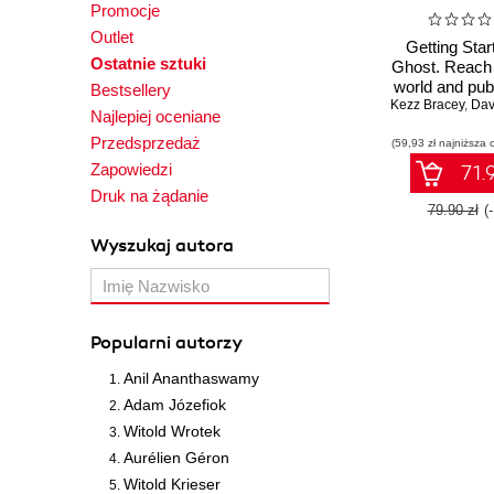
Promocje
Outlet
Getting Star
Ostatnie sztuki
Ghost. Reach 
world and pub
Bestsellery
Kezz Bracey
content with 
,
Davi
Najlepiej oceniane
of Gho
Przedsprzedaż
(59,93 zł najniższa 
Zapowiedzi
71.9
Druk na żądanie
79.90 zł
(
Wyszukaj autora
Popularni autorzy
Anil Ananthaswamy
Adam Józefiok
Witold Wrotek
Aurélien Géron
Witold Krieser