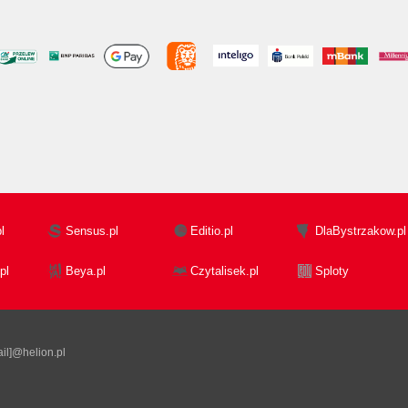
l
Sensus.pl
Editio.pl
DlaBystrzakow.pl
pl
Beya.pl
Czytalisek.pl
Sploty
il]@helion.pl