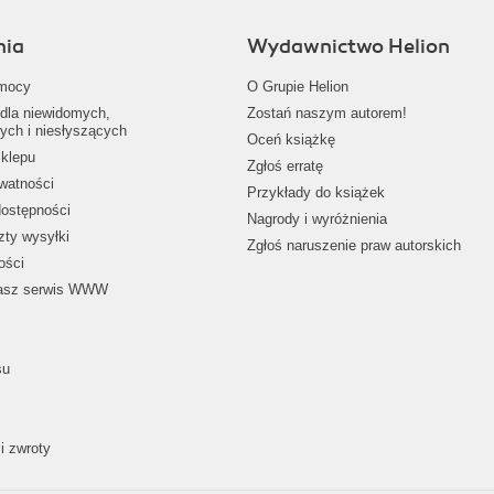
nia
Wydawnictwo Helion
mocy
O Grupie Helion
dla niewidomych,
Zostań naszym autorem!
ych i niesłyszących
Oceń książkę
klepu
Zgłoś erratę
ywatności
Przykłady do książek
dostępności
Nagrody i wyróżnienia
zty wysyłki
Zgłoś naruszenie praw autorskich
ości
nasz serwis WWW
su
i zwroty