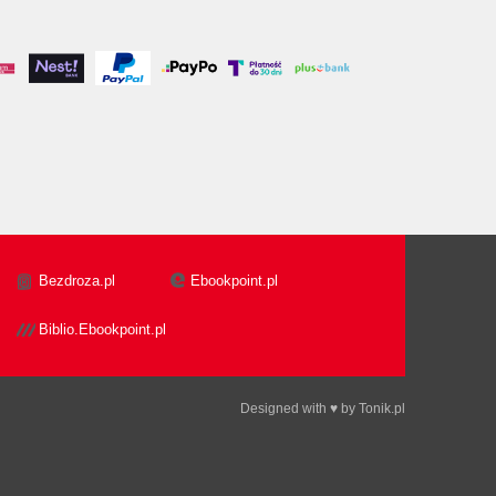
Bezdroza.pl
Ebookpoint.pl
Biblio.Ebookpoint.pl
Designed with ♥ by
Tonik.pl