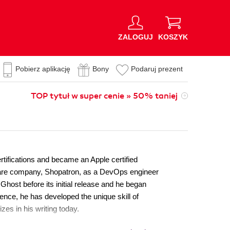
ZALOGUJ
KOSZYK
Pobierz aplikację
Bony
Podaruj prezent
TOP tytuł w super cenie » 50% taniej
tifications and became an Apple certified
tware company, Shopatron, as a DevOps engineer
Ghost before its initial release and he began
nce, he has developed the unique skill of
zes in his writing today.