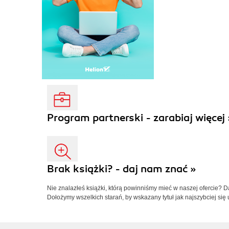
Program partnerski - zarabiaj więcej 
Brak książki? - daj nam znać »
Nie znalazłeś książki, którą powinniśmy mieć w naszej ofercie? 
Dołożymy wszelkich starań, by wskazany tytuł jak najszybciej się 