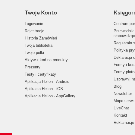
Twoje Konto
Księgar
Logowanie
Centrum po
Rejestracja
Przewodnik 
słabowidząc
Historia Zamówień
Regulamin s
Twoja biblioteka
Polityka pr
Twoje półki
Deklaracja 
Aktywuj kod na produkty
Formy i kos
Prezenty
Formy płatn
Testy i certyfikaty
Usprawnij 
Aplikacja Helion - Android
Blog
Aplikacja Helion - iOS
Newsletter
Aplikacja Helion - AppGallery
Mapa serwi
LiveChat
Kontakt
Reklamacje 