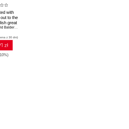
ted with
out to the
lish great
the power
d Balderston
,
Andrew J Boutte
st
cena z 30 dni)
1 zł
-10%)