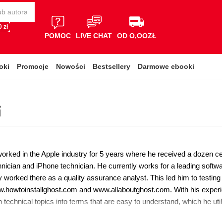
 zł
POMOC
LIVE CHAT
OD O,OOZŁ
oki
Promocje
Nowości
Bestsellery
Darmowe ebooki
i
orked in the Apple industry for 5 years where he received a dozen cer
nician and iPhone technician. He currently works for a leading sof
 worked there as a quality assurance analyst. This led him to testing 
w.howtoinstallghost.com and www.allaboutghost.com. With his experie
technical topics into terms that are easy to understand, which he utili