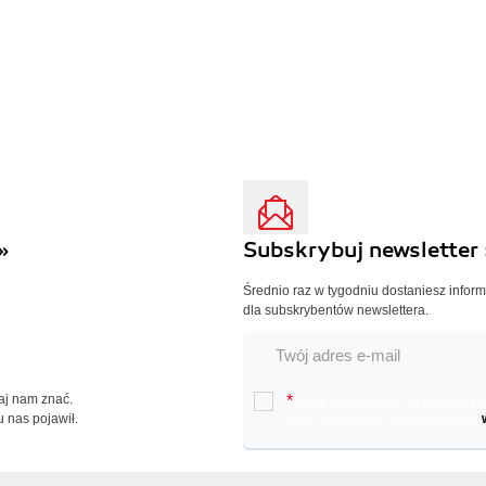
»
Subskrybuj newsletter 
Średnio raz w tygodniu dostaniesz infor
dla subskrybentów newslettera.
Daj nam znać.
*
Chcę otrzymywać na podany e-ma
u nas pojawił.
oraz nowościach wydawniczych.