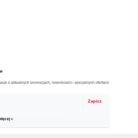
»
macje o aktualnych promocjach, nowościach i specjalnych ofertach
Zapisz
il informacje o zniżkach, promocjach
więcej »