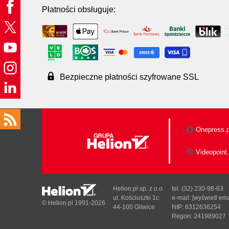
Płatności obsługuje:
Bezpieczne płatności szyfrowane SSL
Onepress.p
Videopoint.
Helion.pl sp. z o.o.
tel. (32) 230-98-63
ul. Kościuszki 1c
e-mail:
[wyświetl ema
© Helion.pl 1991-2026
44-100 Gliwice
NIP: 6312636254
Regon: 241989027