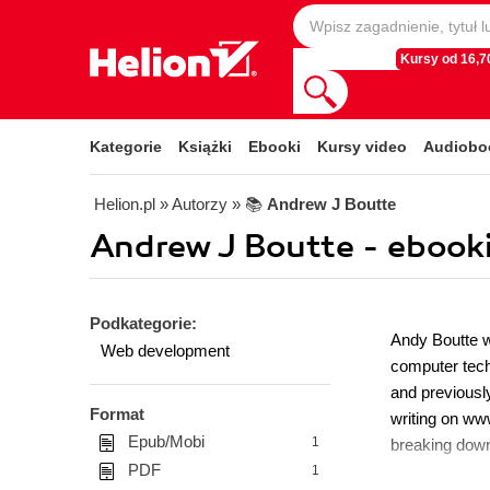
Kursy od 16,70
Kategorie
Książki
Ebooki
Kursy video
Audiobo
Helion.pl
» Autorzy
» 📚
Andrew J Boutte
Andrew J Boutte - ebook
Podkategorie:
Andy Boutte w
Web development
computer tech
and previously
Format
writing on ww
Epub/Mobi
1
breaking down 
PDF
1