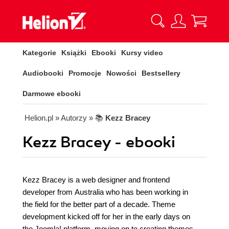
Kategorie
Książki
Ebooki
Kursy video
Audiobooki
Promocje
Nowości
Bestsellery
Darmowe ebooki
Helion.pl
» Autorzy
» 📚
Kezz Bracey
Kezz Bracey - ebooki
Kezz Bracey is a web designer and frontend
developer from Australia who has been working in
the field for the better part of a decade. Theme
development kicked off for her in the early days on
the Joomla! platform, moving on to creating themes