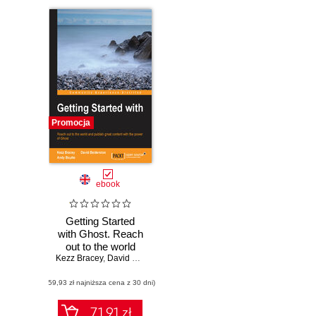
Promocja
ebook
Getting Started
with Ghost. Reach
out to the world
Kezz Bracey
and publish great
,
David Balderston
,
Andrew J Boutte
content with the
(59,93 zł najniższa cena z 30 dni)
power of Ghost
71.91 zł