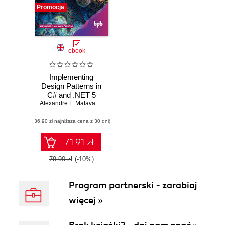
Promocja
ebook
Implementing
Design Patterns in
C# and .NET 5
Alexandre F. Malavasi Cardoso
(36,90 zł najniższa cena z 30 dni)
71.91 zł
79.90 zł
(-10%)
Program partnerski - zarabiaj
więcej »