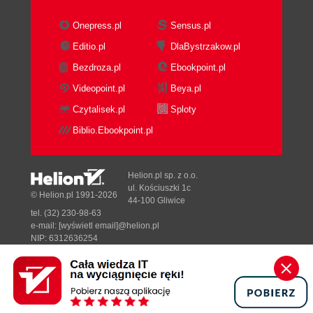
Onepress.pl
Sensus.pl
Editio.pl
DlaBystrzakow.pl
Bezdroza.pl
Ebookpoint.pl
Videopoint.pl
Beya.pl
Czytalisek.pl
Sploty
Biblio.Ebookpoint.pl
Helion.pl sp. z o.o.
ul. Kościuszki 1c
© Helion.pl 1991-2026
44-100 Gliwice
tel. (32) 230-98-63
e-mail:
[wyświetl email]@helion.pl
NIP: 6312636254
Regon: 241989027
Designed with ♥ by
Tonik.pl
Pełna wersja strony »