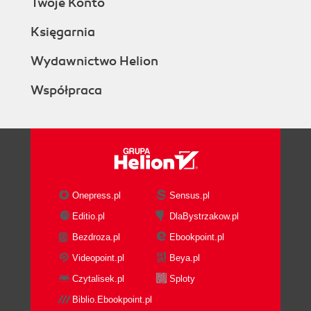
Twoje Konto
Księgarnia
Wydawnictwo Helion
Współpraca
Onepress.pl
Sensus.pl
Editio.pl
DlaBystrzakow.pl
Bezdroza.pl
Ebookpoint.pl
Videopoint.pl
Beya.pl
Czytalisek.pl
Sploty
Biblio.Ebookpoint.pl