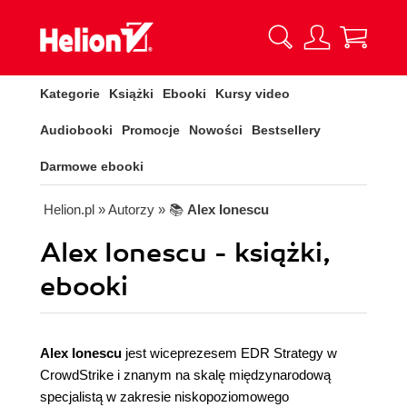
Kategorie
Książki
Ebooki
Kursy video
Audiobooki
Promocje
Nowości
Bestsellery
Darmowe ebooki
Helion.pl
» Autorzy
» 📚
Alex Ionescu
Alex Ionescu - książki,
ebooki
Alex Ionescu
jest wiceprezesem EDR Strategy w
CrowdStrike i znanym na skalę międzynarodową
specjalistą w zakresie niskopoziomowego