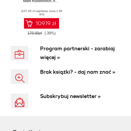
Mark Russinovich
systemu,
,
Andrea Allievi
,
Alex Ionescu
,
David Solomon
wirtualizacja,
(107,40 zł najniższa cena z 30
systemy plików,
dni)
rozruch,
bezpieczeństwo i
109.19 zł
dużo więcej.
Wydanie VII
179.00zł
(-39%)
Program partnerski - zarabiaj
więcej »
Brak książki? - daj nam znać »
Subskrybuj newsletter »