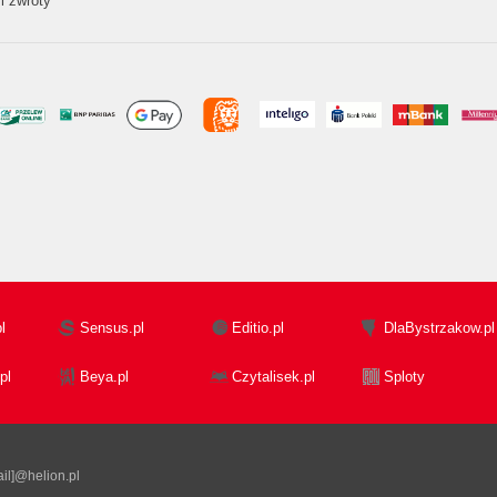
i zwroty
l
Sensus.pl
Editio.pl
DlaBystrzakow.pl
pl
Beya.pl
Czytalisek.pl
Sploty
il]@helion.pl