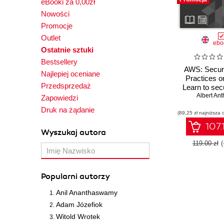
eBooki za 0,00zł
Nowości
Promocje
Outlet
ebo
Ostatnie sztuki
Bestsellery
AWS: Securi
Najlepiej oceniane
Practices 
Przedsprzedaż
Learn to sec
data, serve
Albert An
Zapowiedzi
applications
Druk na żądanie
(89,25 zł najniższa 
107.
Wyszukaj autora
119.00 zł
(
Popularni autorzy
Anil Ananthaswamy
Adam Józefiok
Witold Wrotek