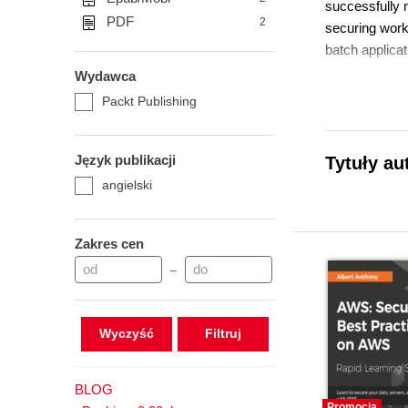
successfully 
PDF
2
securing work
batch applicat
Wydawca
Packt Publishing
Język publikacji
Tytuły au
angielski
Zakres cen
–
Wyczyść
BLOG
Promocja