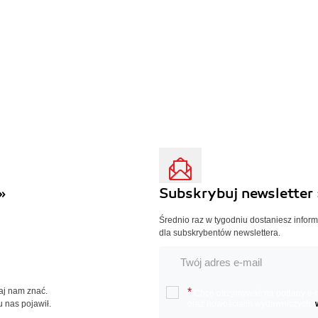
»
Subskrybuj newsletter 
Średnio raz w tygodniu dostaniesz infor
dla subskrybentów newslettera.
Daj nam znać.
*
Chcę otrzymywać na podany e-ma
u nas pojawił.
oraz nowościach wydawniczych.