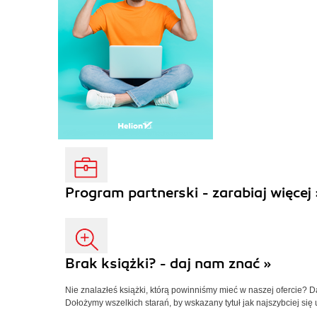
Program partnerski - zarabiaj więcej 
Brak książki? - daj nam znać »
Nie znalazłeś książki, którą powinniśmy mieć w naszej ofercie? 
Dołożymy wszelkich starań, by wskazany tytuł jak najszybciej się 