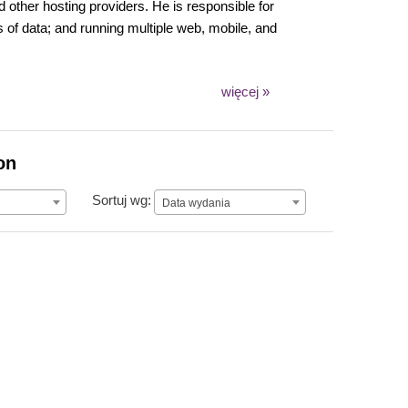
other hosting providers. He is responsible for
 of data; and running multiple web, mobile, and
więcej »
on
Data wydania
Sortuj wg:
Data wydania