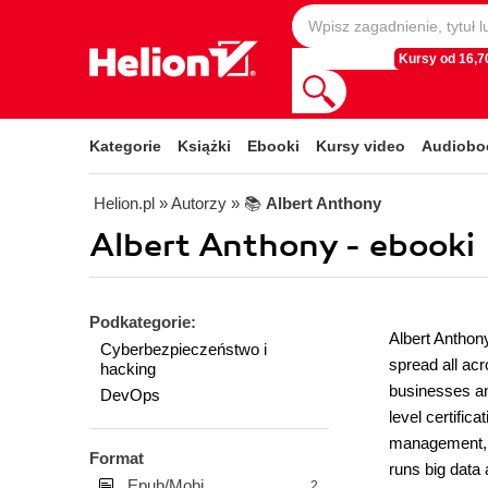
Kursy od 16,70
Kategorie
Książki
Ebooki
Kursy video
Audiobo
Helion.pl
» Autorzy
» 📚
Albert Anthony
Albert Anthony - ebooki
Podkategorie:
Albert Anthon
Cyberbezpieczeństwo i
spread all acr
hacking
businesses and
DevOps
level certific
management, 
Format
runs big data
Epub/Mobi
2