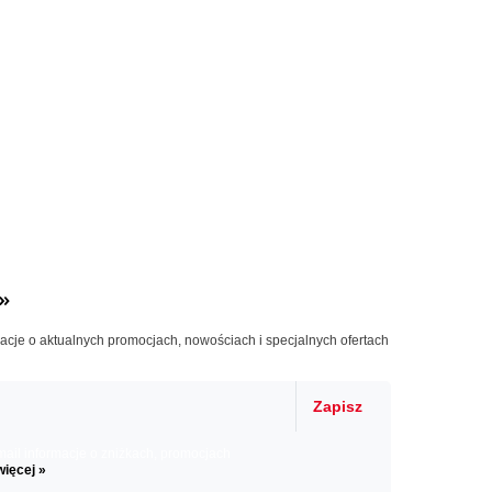
»
macje o aktualnych promocjach, nowościach i specjalnych ofertach
Zapisz
il informacje o zniżkach, promocjach
więcej »