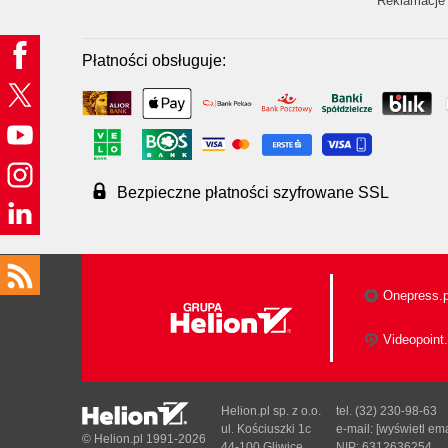
Reklamacje 
Płatności obsługuje:
Bezpieczne płatności szyfrowane SSL
Onepress.p
Videopoint.
Helion.pl sp. z o.o.
tel. (32) 230-98-63
ul. Kościuszki 1c
e-mail:
[wyświetl ema
© Helion.pl 1991-2026
44-100 Gliwice
NIP: 6312636254