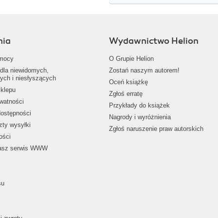
nia
Wydawnictwo Helion
mocy
O Grupie Helion
dla niewidomych,
Zostań naszym autorem!
ych i niesłyszących
Oceń książkę
klepu
Zgłoś erratę
ywatności
Przykłady do książek
dostępności
Nagrody i wyróżnienia
zty wysyłki
Zgłoś naruszenie praw autorskich
ości
nasz serwis WWW
su