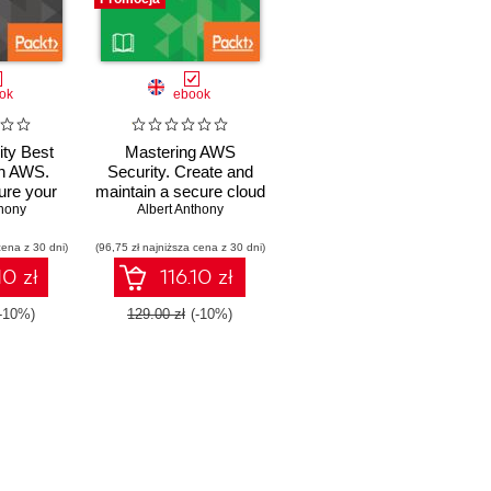
ok
ebook
ty Best
Mastering AWS
on AWS.
Security. Create and
ure your
maintain a secure cloud
rs, and
thony
Albert Anthony
ecosystem
 with AWS
cena z 30 dni)
(96,75 zł najniższa cena z 30 dni)
10 zł
116.10 zł
-10%)
129.00 zł
(-10%)