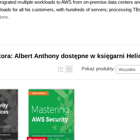
migrated multiple workloads to AWS from on-premise data centers and 
loads for all his customers, with hundreds of servers; processing TBs
ions.
tora: Albert Anthony dostępne w księgarni Heli
Pokaż produkty:
Wszystkie
Promocja