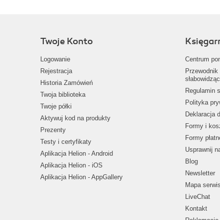
Twoje Konto
Księgar
Logowanie
Centrum po
Rejestracja
Przewodnik 
słabowidząc
Historia Zamówień
Regulamin s
Twoja biblioteka
Polityka pr
Twoje półki
Deklaracja 
Aktywuj kod na produkty
Formy i kos
Prezenty
Formy płatn
Testy i certyfikaty
Usprawnij 
Aplikacja Helion - Android
Blog
Aplikacja Helion - iOS
Newsletter
Aplikacja Helion - AppGallery
Mapa serwi
LiveChat
Kontakt