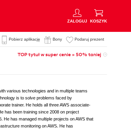
ZALOGUJ
KOSZYK
Pobierz aplikację
Bony
Podaruj prezent
TOP tytuł w super cenie » 50% taniej
ith various technologies and in multiple teams
chnology is to solve problems faced by
orate trainer. He holds all three AWS associate-
He has been training since 2008 on project
 He has managed multiple projects on AWS that
frastructure monitoring on AWS. He has