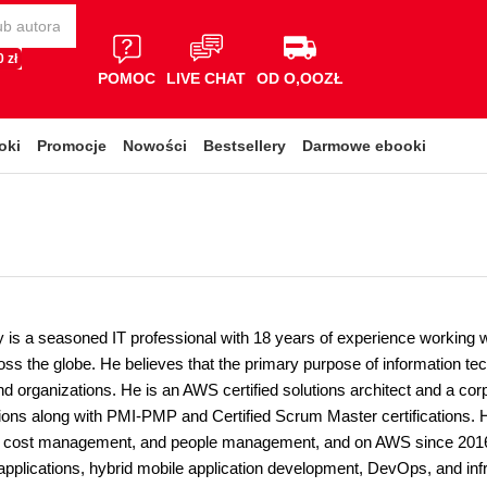
 zł
POMOC
LIVE CHAT
OD O,OOZŁ
oki
Promocje
Nowości
Bestsellery
Darmowe ebooki
y is a seasoned IT professional with 18 years of experience working w
oss the globe. He believes that the primary purpose of information te
 organizations. He is an AWS certified solutions architect and a corp
ations along with PMI-PMP and Certified Scrum Master certifications. 
cost management, and people management, and on AWS since 2016.
 applications, hybrid mobile application development, DevOps, and in