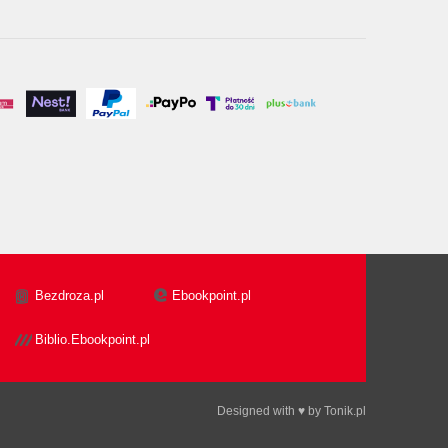
Bezdroza.pl
Ebookpoint.pl
Biblio.Ebookpoint.pl
Designed with ♥ by
Tonik.pl