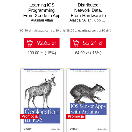
Learning iOS
Distributed
Programming.
Network Data.
From Xcode to App
From Hardware to
Store. 3rd Edition
Alasdair Allan
Alasdair Allan
Data to
,
Kipp Bradford
Visualization
(65,40 zł najniższa cena z 30 dni)
(38,99 zł najniższa cena z 30 dni)
92.65 zł
55.24 zł
109.00 zł
(-15%)
64.99 zł
(-15%)
Promocja
Promocja