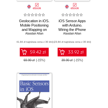
ebook
ebook
Geolocation in iOS.
iOS Sensor Apps
Mobile Positioning
with Arduino.
and Mapping on
Wiring the iPhone
iPhone and iPad
Alasdair Allan
and iPad into the
Alasdair Allan
Internet of Things
(41,94 zł najniższa cena z 30 dni)
(23,94 zł najniższa cena z 30 dni)
59.42 zł
33.92 zł
69.90 zł
(-15%)
39.90 zł
(-15%)