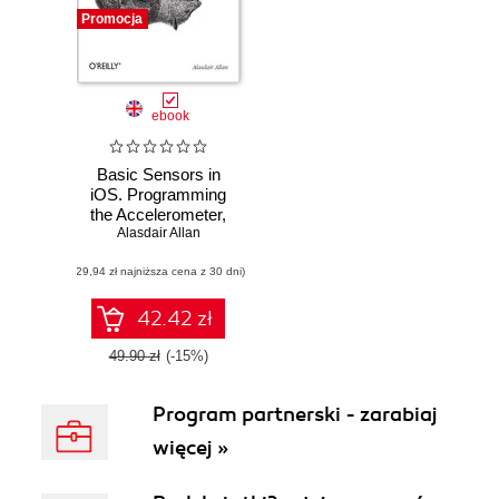
Promocja
ebook
Basic Sensors in
iOS. Programming
the Accelerometer,
Gyroscope, and
Alasdair Allan
More
(29,94 zł najniższa cena z 30 dni)
42.42 zł
49.90 zł
(-15%)
Program partnerski - zarabiaj
więcej »