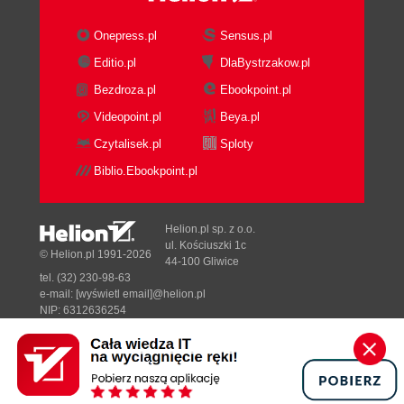
Onepress.pl
Sensus.pl
Editio.pl
DlaBystrzakow.pl
Bezdroza.pl
Ebookpoint.pl
Videopoint.pl
Beya.pl
Czytalisek.pl
Sploty
Biblio.Ebookpoint.pl
Helion.pl sp. z o.o.
ul. Kościuszki 1c
© Helion.pl 1991-2026
44-100 Gliwice
tel. (32) 230-98-63
e-mail:
[wyświetl email]@helion.pl
NIP: 6312636254
Regon: 241989027
Designed with ♥ by
Tonik.pl
Pełna wersja strony »