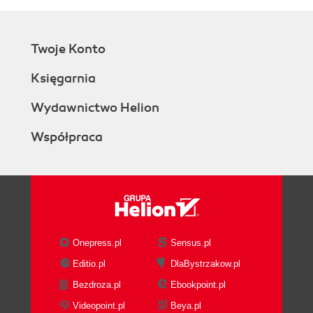
Twoje Konto
Księgarnia
Wydawnictwo Helion
Współpraca
Onepress.pl
Sensus.pl
Editio.pl
DlaBystrzakow.pl
Bezdroza.pl
Ebookpoint.pl
Videopoint.pl
Beya.pl