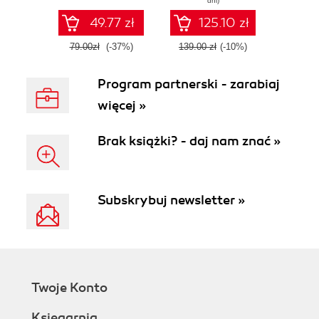
dni)
wysokiej jakości
SOLID and
hexagonal
49.77 zł
125.10 zł
architecture
79.00zł
(-37%)
139.00 zł
(-10%)
Program partnerski - zarabiaj
więcej »
Brak książki? - daj nam znać »
Subskrybuj newsletter »
Twoje Konto
Księgarnia