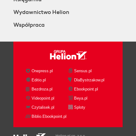
Wydawnictwo Helion
Współpraca
Onepress.pl
Sensus.pl
Editio.pl
DlaBystrzakow.pl
Bezdroza.pl
Ebookpoint.pl
Videopoint.pl
Beya.pl
Czytalisek.pl
Sploty
Biblio.Ebookpoint.pl
Helion.pl sp. z o.o.