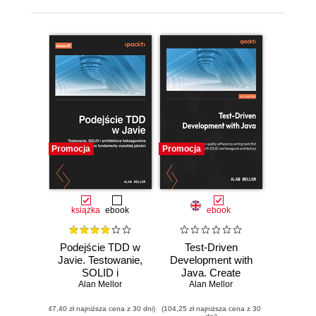
Promocja
Promocja
książka
ebook
ebook
Podejście TDD w
Test-Driven
Javie. Testowanie,
Development with
SOLID i
Java. Create
architektura
Alan Mellor
higher-quality
Alan Mellor
heksagonalna jako
software by writing
(47,40 zł najniższa cena z 30 dni)
fundamenty
(104,25 zł najniższa cena z 30
tests first with