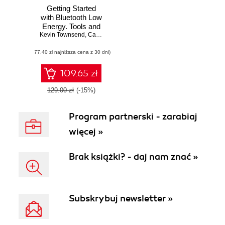
Getting Started
with Bluetooth Low
Energy. Tools and
Kevin Townsend
Techniques for
,
Carles CufĂ­
,
Akiba
Low-Power
(77,40 zł najniższa cena z 30 dni)
Networking
109.65 zł
129.00 zł
(-15%)
Program partnerski - zarabiaj
więcej »
Brak książki? - daj nam znać »
Subskrybuj newsletter »