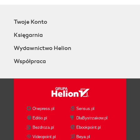
Twoje Konto
Księgarnia
Wydawnictwo Helion
Współpraca
Onepress.pl
Sensus.pl
Editio.pl
DlaBystrzakow.pl
Bezdroza.pl
Ebookpoint.pl
Videopoint.pl
Beya.pl